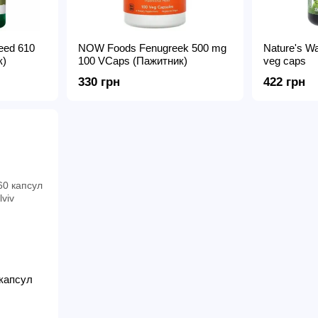
eed 610
NOW Foods Fenugreek 500 mg
Nature's W
к)
100 VCaps (Пажитник)
veg caps
330 грн
422 грн
 капсул