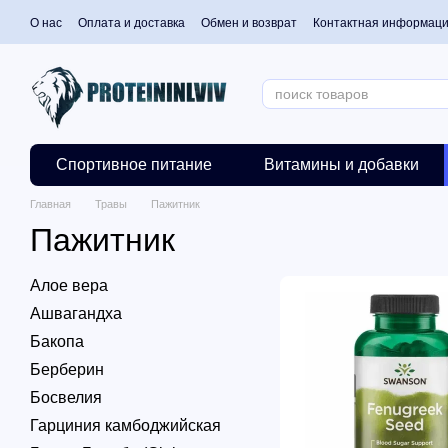
Перейти к основному контенту
О нас
Оплата и доставка
Обмен и возврат
Контактная информац
Спортивное питание
Витамины и добавки
Главная
Травы
Пажитник
Пажитник
Алое вера
Ашвагандха
Бакопа
Берберин
Босвелия
Гарциния камбоджийская