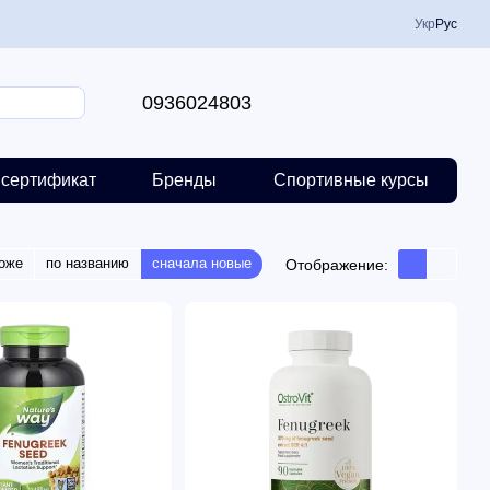
Укр
Рус
0936024803
сертификат
Бренды
Спортивные курсы
оже
по названию
сначала новые
Отображение: