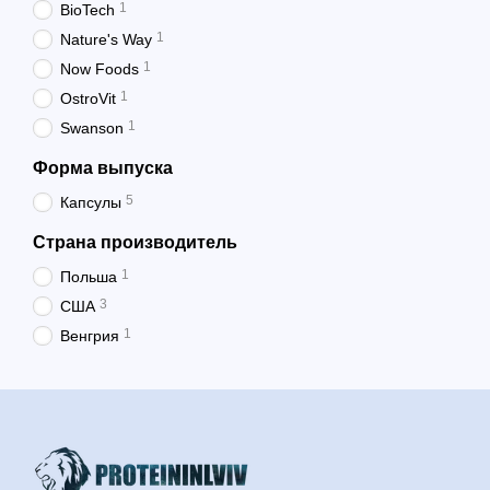
1
BioTech
1
Nature's Way
1
Now Foods
1
OstroVit
1
Swanson
Форма выпуска
5
Капсулы
Страна производитель
1
Польша
3
США
1
Венгрия