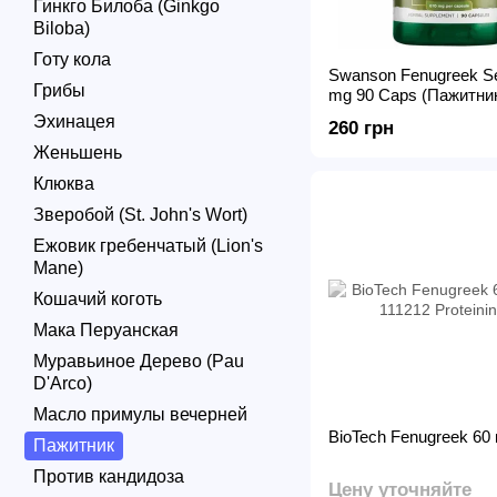
Гинкго Билоба (Ginkgo
Biloba)
Готу кола
Swanson Fenugreek S
Грибы
mg 90 Caps (Пажитни
Эхинацея
260 грн
Женьшень
Клюква
Зверобой (St. John's Wort)
Ежовик гребенчатый (Lion's
Mane)
Кошачий коготь
Мака Перуанская
Муравьиное Дерево (Pau
D'Arco)
Масло примулы вечерней
BioTech Fenugreek 60
Пажитник
Против кандидоза
Цену уточняйте