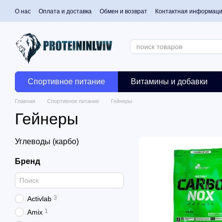
Перейти к основному контенту
О нас
Оплата и доставка
Обмен и возврат
Контактная информац
Спортивное питание
Витамины и добавки
Главная
Спортивное питание
Гейнеры
Гейнеры
Углеводы (карбо)
Бренд
3
Activlab
1
Amix