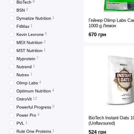
8
BioTech
2
BSN
1
Dymatize Nutrition
Гейнер Olimp Labs C
1000 g Лемон
1
FitMax
5
670 грн
Kevin Levrone
2
MEX Nutrition
1
MST Nutrition
7
Myprotein
2
Nutrend
1
Nutrex
4
Olimp Labs
4
Optimum Nutrition
12
OstroVit
5
Powerful Progress
4
Power Pro
BioTech Instant Oats 1
1
(Unflavoured)
PVL
1
Rule One Proteins
524 грн