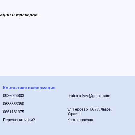
ации и тренеров..
Контактная информация
0936024803
proteininlviv@gmail.com
0688563050
ул. Героев УПА 77, Львов,
0661181375
Украина
Карта проезда
Перезвонить вам?