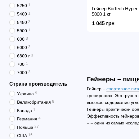
1
5250
Гейнер BioTech Hyper
1
5400
5000 1 кг
2
5450
1 045 грн
1
5900
3
600
2
6000
3
6800 г
1
700
3
7000
Гейнеры – пищ
Страна производитель
Гейнер –
спортивное пит
9
Украина
тренировках. Эта групп
8
Великобритания
высокое содержание угле
Гейнеры практически об
1
Канада
Эффективность гейнеров
4
Германия
– – один из самых иссле
27
Польша
15
США