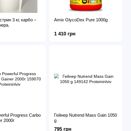
трин 3 кг, карбо –
Amix GlycoDex Pure 1000g
нера.
1 410 грн
erful Progress Carbo
Гейнер Nutrend Mass Gain 1050
r 2000г
g
795 грн