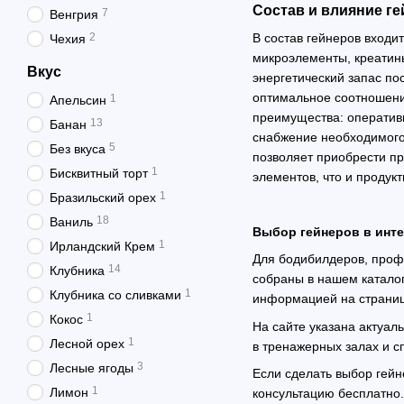
Состав и влияние ге
7
Венгрия
2
В состав гейнеров входи
Чехия
микроэлементы, креатин
Вкус
энергетический запас п
оптимальное соотношени
1
Апельсин
преимущества: оператив
13
Банан
снабжение необходимого 
5
Без вкуса
позволяет приобрести пр
1
Бисквитный торт
элементов, что и продук
1
Бразильский орех
18
Ваниль
Выбор гейнеров в интер
1
Ирландский Крем
Для бодибилдеров, проф
14
Клубника
собраны в нашем каталог
1
Клубника со сливками
информацией на странице
1
Кокос
На сайте указана актуал
1
Лесной орех
в тренажерных залах и 
3
Лесные ягоды
Если сделать выбор гей
1
Лимон
консультацию бесплатно.