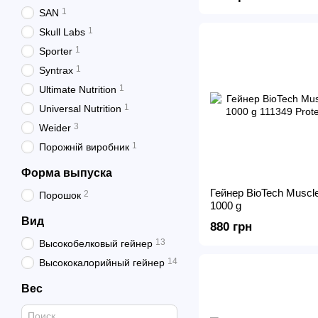
1
SAN
1
Skull Labs
1
Sporter
1
Syntrax
1
Ultimate Nutrition
1
Universal Nutrition
3
Weider
1
Порожній виробник
Форма выпуска
Гейнер BioTech Muscl
2
Порошок
1000 g
Вид
880 грн
13
Высокобелковый гейнер
14
Высококалорийный гейнер
Вес