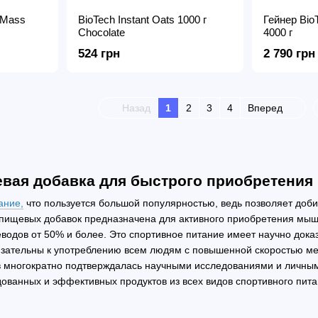
 Mass
BioTech Instant Oats 1000 г
Гейнер Bio
Chocolate
4000 г
524 грн
2 790 грн
Назад
1
2
3
4
Вперед
евая добавка для быстрого приобретения
ание
,
что пользуется большой популярностью, ведь позволяет доби
а пищевых добавок предназначена для активного приобретения мыш
водов от 50% и более. Это спортивное питание имеет научно док
язательны к употреблению всем людям с повышенной скоростью ме
 многократно подтверждалась научными исследованиями и личным
дованных и эффективных продуктов из всех видов спортивного пита