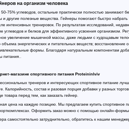
йнеров на организм человека
т 50-75% углеводов, остальные практически полностью занимают бе
ы и другие полезные вещества. Гейнеры помогают быстро набрать 
осле интенсивных тренировок. По результатам исследований, неда
е углеводов и белков для эффективного усвоения организмом. Ре
ное увеличение мышечной массы, даже людьми с худощавым телос
объема энергетических и питательных веществ; восстановление о
ивлекательные формы. Благодаря натуральным компонентам добавк
ты питания..
нет-магазине спортивного питания Proteininlviv
ессиональных тренеров и интересующих спортивное питание лучш
е. Калорийность, состав и разовая порция добавки у разных торгов
 товара перед тем, как заказать гейнер.
ьная цена на каждую позицию. Мы предлагаем купить спортивное пи
спорткомплексах. Оформить заказ можно с помощью онлайн-формы 
нера самостоятельно затруднительно, обратитесь к нашим менедж