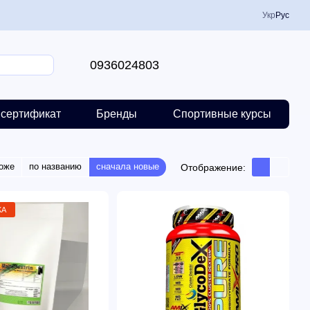
Укр
Рус
0936024803
сертификат
Бренды
Спортивные курсы
оже
по названию
сначала новые
Отображение:
ЖА