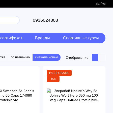
Укр
Рус
0936024803
сертификат
Бренды
Спортивные курсы
оже
по названию
сначала новые
Отображение:
РАСПРОДАЖА
−15%