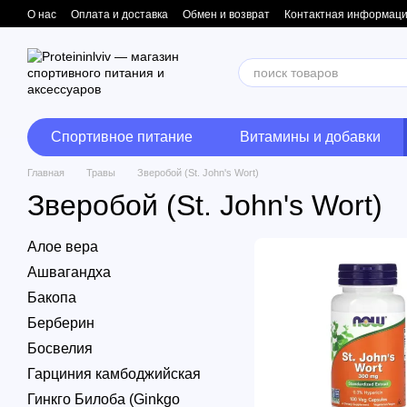
Перейти к основному контенту
О нас
Оплата и доставка
Обмен и возврат
Контактная информац
Спортивное питание
Витамины и добавки
Главная
Травы
Зверобой (St. John's Wort)
Зверобой (St. John's Wort)
Алое вера
Ашвагандха
Бакопа
Берберин
Босвелия
Гарциния камбоджийская
Гинкго Билоба (Ginkgo