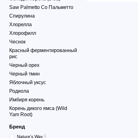
Saw Palmetto Со Пальметто
Спирулина
Хлорелла
Хлорофилл
Чеснок
Красный ферментированный
рис
Черный орех
Черный тмин
Яблочный уксус
Родиола
Имбиря корень
Корень дикого ямса (Wild
Yam Root)
Бренд
1
Nature's Way