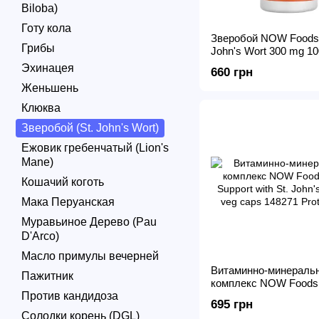
Biloba)
Готу кола
Зверобой NOW Foods 
Грибы
John's Wort 300 mg 10
Caps
Эхинацея
660 грн
Женьшень
Клюква
Зверобой (St. John's Wort)
Ежовик гребенчатый (Lion's
Mane)
Кошачий коготь
Мака Перуанская
Муравьиное Дерево (Pau
D'Arco)
Масло примулы вечерней
Витаминно-минераль
Пажитник
комплекс NOW Foods
Против кандидоза
Support with St. John'
695 грн
veg caps
Солодки корень (DGL)