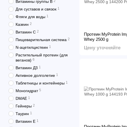
2
Витамины группы B
1
Для суставов и связок
1
Фляги для воды
2
Казеин
2
Витамин C
Протеин MyProtein Imp
Whey 2500 g
2
Пищеварительная система
1
N-ацетилцистеин
Цену уточняйте
Растительный протеин (для
6
веганов)
1
Витамин Д3
1
Активное долголетие
1
Таблетницы и контейнеры
5
Моногидрат
1
DMAE
2
Гейнеры
1
Таурин
1
Витамин Е
Протеин MyProtein Imp