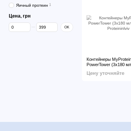
1
Яичный протеин
Цена, грн
От Цена, грн
До Цена, грн
OK
Контейнеры MyProtei
PowerTower (3х180 мл
Цену уточняйте