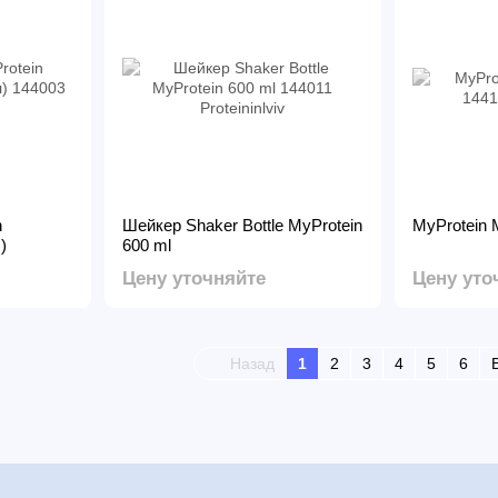
n
Шейкер Shaker Bottle MyProtein
MyProtein 
)
600 ml
Цену уточняйте
Цену уто
Назад
1
2
3
4
5
6