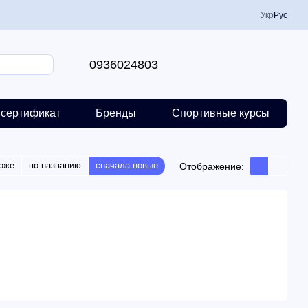
Укр
Рус
0936024803
сертификат
Бренды
Спортивные курсы
оже
по названию
сначала новые
Отображение: