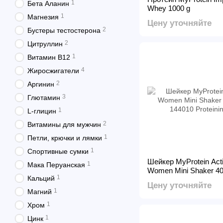
1
Бета Аланин
Whey 1000 g
1
Магнезия
Цену уточняйте
2
Бустеры тестостерона
2
Цитруллин
1
Витамин В12
4
Жиросжигатели
2
Аргинин
3
Глютамин
1
L-глицин
2
Витамины для мужчин
1
Петли, крючки и лямки
1
Спортивные сумки
Шейкер MyProtein Act
1
Мака Перуанская
Women Mini Shaker 40
1
Кальций
Цену уточняйте
1
Магний
1
Хром
1
Цинк