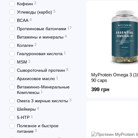
2
Кофеин
5
Углеводы (карбо)
4
BCAA
17
Протеиновые батончики
4
Витамины и минералы
2
Колаген
1
Гиалуроновая кислота
1
MSM
8
Сывороточный протеин
MyProtein Omega 3 (1
1
Арахисовое масло
90 caps
Витаминно-Минеральные
399 грн
1
Комплексы
3
Омега 3 жирные кислоты
4
Шейкеры
1
5-HTP
Полезное и быстрое
3
питание