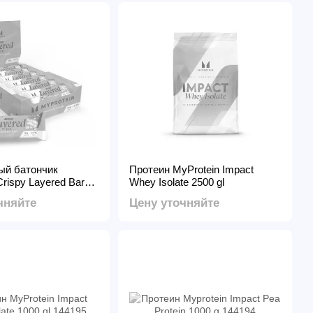
ый батончик
Протеин MyProtein Impact
Crispy Layered Bar
Whey Isolate 2500 gl
late Caramel)
чняйте
Цену уточняйте