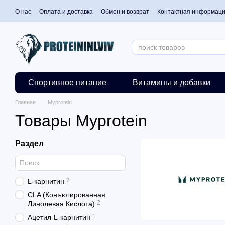
Перейти к основному контенту
О нас
Оплата и доставка
Обмен и возврат
Контактная информац
Спортивное питание
Витамины и добавки
Главная
Myprotein
Товары Myprotein
Раздел
2
L-карнитин
CLA (Конъюгированная
2
Линолевая Кислота)
1
Ацетил-L-карнитин