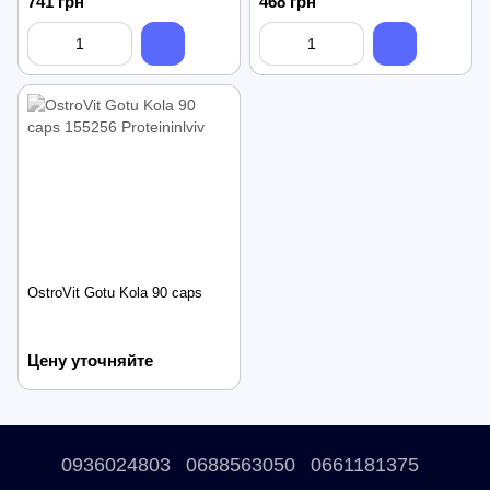
741 грн
468 грн
OstroVit Gotu Kola 90 caps
Цену уточняйте
0936024803
0688563050
0661181375