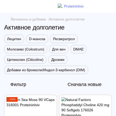
Витамины и добавки
Активное долголетие
Активное долголетие
Лецитин
D-маноза
Ресвератрол
Молозиво (Colostrum)
Для вен
DMAE
Цитиколин (Citicoline)
Дрожжи
Добавки из брокколи/Индол-3-карбинол (DIM)
Фильтр
Сначала новые
−20%