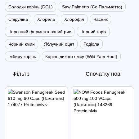
Солодки корінь (DGL)
Saw Palmetto (Со Пальметто)
Спіруліна
Хлорела
Хлорофіл
Часник
Червоний ферментований рис
Чорний горіх
Чорний кмин
Яблучний оцет
Родіола
Імбиру корінь
Корінь дикого ямсу (Wild Yam Root)
Фільтр
Спочатку нові