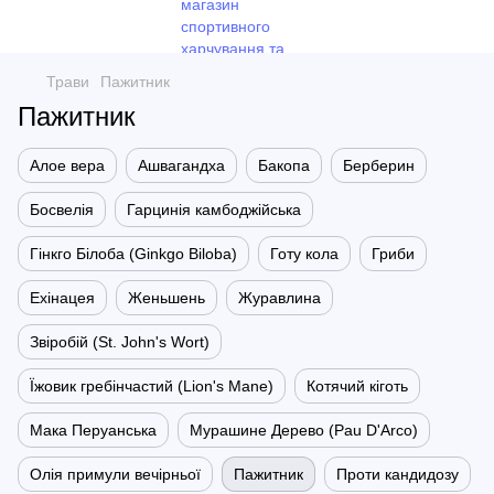
Трави
Пажитник
Пажитник
Алое вера
Ашвагандха
Бакопа
Берберин
Босвелія
Гарцинія камбоджійська
Гінкго Білоба (Ginkgo Biloba)
Готу кола
Гриби
Ехінацея
Женьшень
Журавлина
Звіробій (St. John's Wort)
Їжовик гребінчастий (Lion's Mane)
Котячий кіготь
Мака Перуанська
Мурашине Дерево (Pau D'Arco)
Олія примули вечірньої
Пажитник
Проти кандидозу