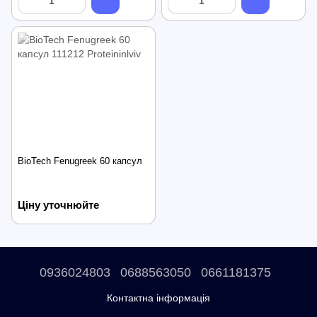
BioTech Fenugreek 60 капсул
Ціну уточнюйте
0936024803
0688563050
0661181375
Контактна інформація