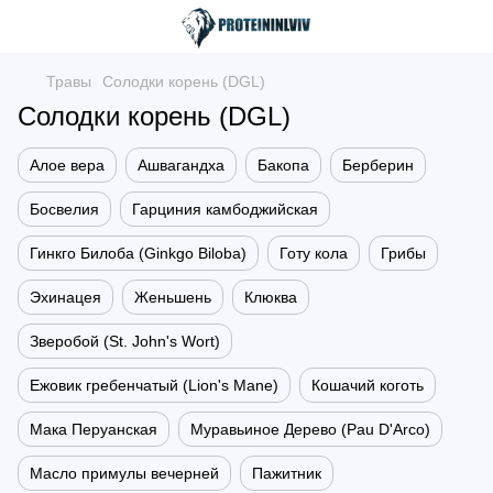
Травы
Солодки корень (DGL)
Солодки корень (DGL)
Алое вера
Ашвагандха
Бакопа
Берберин
Босвелия
Гарциния камбоджийская
Гинкго Билоба (Ginkgo Biloba)
Готу кола
Грибы
Эхинацея
Женьшень
Клюква
Зверобой (St. John's Wort)
Ежовик гребенчатый (Lion's Mane)
Кошачий коготь
Мака Перуанская
Муравьиное Дерево (Pau D'Arco)
Масло примулы вечерней
Пажитник