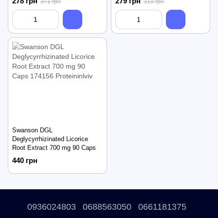
278 грн
279 грн
371 грн
310 грн
Swanson DGL
Deglycyrrhizinated Licorice
Root Extract 700 mg 90 Caps
440 грн
0936024803
0688563050
0661181375