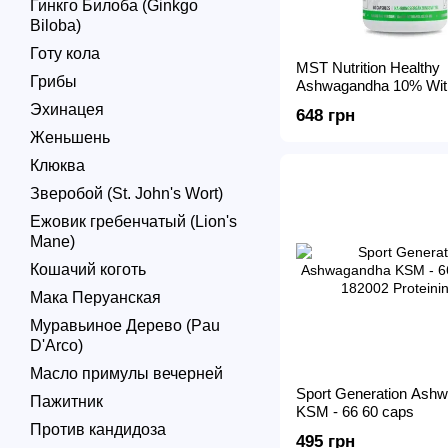
Гинкго Билоба (Ginkgo
Biloba)
Готу кола
MST Nutrition Healthy
Грибы
Ashwagandha 10% With
60 caps
Эхинацея
648 грн
Женьшень
Клюква
Зверобой (St. John's Wort)
Ежовик гребенчатый (Lion's
Mane)
Кошачий коготь
Мака Перуанская
Муравьиное Дерево (Pau
D'Arco)
Масло примулы вечерней
Sport Generation Ash
Пажитник
KSM - 66 60 caps
Против кандидоза
495 грн