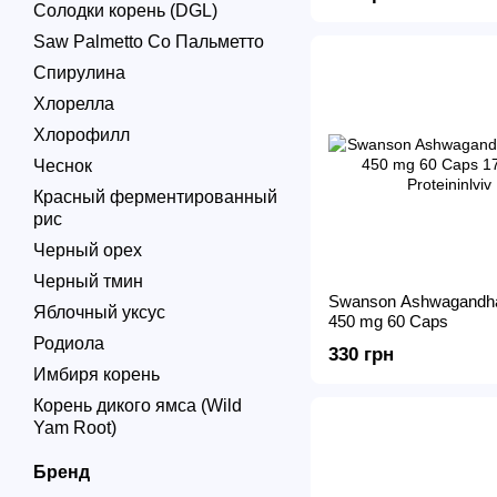
Солодки корень (DGL)
Saw Palmetto Со Пальметто
Спирулина
Хлорелла
Хлорофилл
Чеснок
Красный ферментированный
рис
Черный орех
Черный тмин
Swanson Ashwagandha
Яблочный уксус
450 mg 60 Caps
Родиола
330 грн
Имбиря корень
Корень дикого ямса (Wild
Yam Root)
Бренд