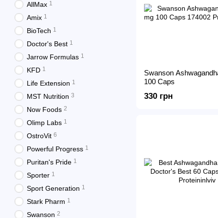
1
AllMax
1
Amix
1
BioTech
1
Doctor's Best
1
Jarrow Formulas
1
KFD
Swanson Ashwagandh
100 Caps
1
Life Extension
330 грн
3
MST Nutrition
2
Now Foods
1
Olimp Labs
6
OstroVit
1
Powerful Progress
1
Puritan's Pride
1
Sporter
1
Sport Generation
1
Stark Pharm
2
Swanson