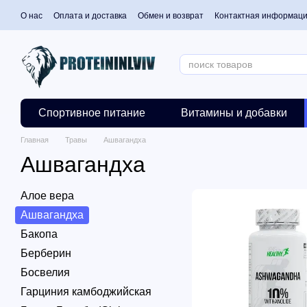
Перейти к основному контенту
О нас
Оплата и доставка
Обмен и возврат
Контактная информац
Спортивное питание
Витамины и добавки
Главная
Травы
Ашвагандха
Ашвагандха
Алое вера
Ашвагандха
Бакопа
Берберин
Босвелия
Гарциния камбоджийская