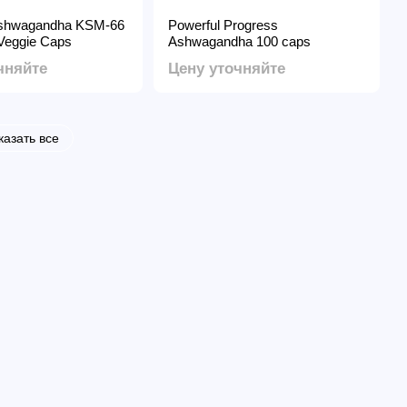
shwagandha KSM-66
Powerful Progress
Veggie Caps
Ashwagandha 100 caps
чняйте
Цену уточняйте
казать все