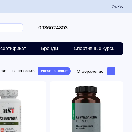
Укр
Рус
0936024803
сертификат
Бренды
Спортивные курсы
оже
по названию
сначала новые
Отображение: