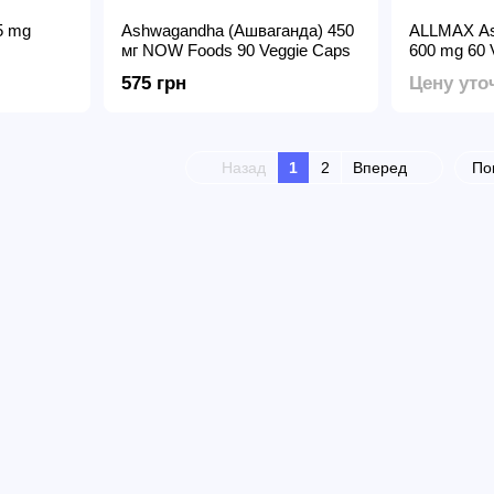
5 mg
Ashwagandha (Ашваганда) 450
ALLMAX A
мг NOW Foods 90 Veggie Caps
600 mg 60 
575 грн
Цену уто
Назад
1
2
Вперед
По