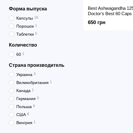
Best Ashwagandha 12
Форма выпуска
Doctor's Best 60 Caps
16
Капсулы
650 грн
1
Порошок
5
Таблетки
Количество
1
60
Страна производитель
3
Украина
1
Великобритания
1
Канада
3
Германия
9
Польша
8
США
1
Венгрия