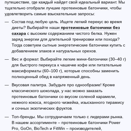
путешествие, где каждый найдет свой идеальный вариант. Мы
тщательно отобрали лучшие протеиновые батончики, чтобы
удовлетворить самые взыскательные запросы:
Состав под любую цель. Ищете легкий перекус во время
диеты? Выбирайте наши
протеиновые батончики без
сахара
с высоким содержанием чистого белка. Нужен
заряд энергии для длительной тренировки или похода?
Тогда советуем сытные энергетические батончики купить с
добавлением злаков и натуральных орехов.
Вес и формат. Выбирайте легкие мини-батончики (30–40 г)
для быстрого перекуса к чашечке кофе или питательные
максиформаты (60–100 г), которые способны заменить
полноценный обед в напряженный день.
Вкусовая палитра. Забудьте про однообразие! Кроме
классического шоколада, у нас можно заказать
протеиновые батончики со вкусом соленой карамели,
нежного кокоса, ягодного чизкейка, изысканного тирамису
и сочных экзотических фруктов.
Топ-бренды. Мы сотрудничаем только с лидерами рынка.
В нашем ассортименте – протеиновые батончики Power
Pro, GoOn, BioTech и FitWin – производителей,