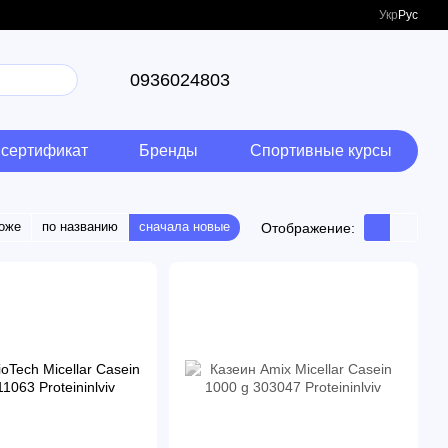
Укр
Рус
0936024803
сертификат
Бренды
Спортивные курсы
оже
по названию
сначала новые
Отображение: