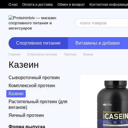
Перейти к основному контенту
О нас
Оплата и доставка
Обмен и возврат
Контактная информац
Спортивное питание
Витамины и добавки
Главная
Спортивное питание
Протеин
Казеин
Казеин
Сывороточный протеин
Комплексной протеин
Казеин
Растительный протеин (для
веганов)
Яичный протеин
Форма выпуска