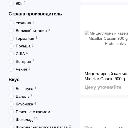
2
908
Страна производитель
1
Украина
3
Великобритания
1
Германия
1
Польша
6
США
2
Венгрия
1
Чехия
Мицеллярный казеин 
Micellar Casein 900 g
Вкус
Цену уточняйте
1
Без вкуса
8
Ваниль
4
Клубника
2
Печенье с кремом
13
Шоколад
2
Шоколад-арахисовая паста