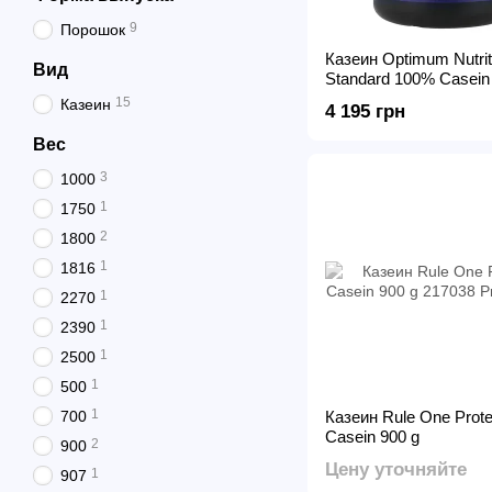
9
Порошок
Казеин Optimum Nutrit
Вид
Standard 100% Casein
15
Казеин
4 195 грн
Вес
3
1000
1
1750
2
1800
1
1816
1
2270
1
2390
1
2500
1
500
1
700
Казеин Rule One Prote
Casein 900 g
2
900
Цену уточняйте
1
907