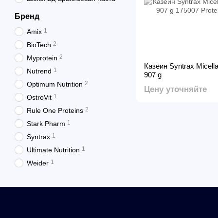
Бренд
1
Amix
2
BioTech
2
Myprotein
Казеин Syntrax Micell
1
Nutrend
907 g
2
Optimum Nutrition
Цену уточняйте
1
OstroVit
2
Rule One Proteins
1
Stark Pharm
1
Syntrax
1
Ultimate Nutrition
1
Weider