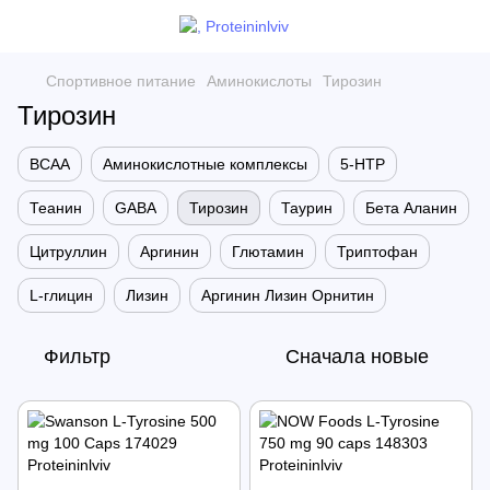
Спортивное питание
Аминокислоты
Тирозин
Тирозин
BCAA
Аминокислотные комплексы
5-HTP
Теанин
GABA
Тирозин
Таурин
Бета Аланин
Цитруллин
Аргинин
Глютамин
Триптофан
L-глицин
Лизин
Аргинин Лизин Орнитин
Фильтр
Сначала новые