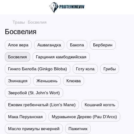
Травы
Босвелия
Босвелия
Алое вера
Ашвагандха
Бакопа
Берберин
Босвелия
Гарциния камбоджийская
Гинкго Билоба (Ginkgo Biloba)
Готу кола
Грибы
Эхинацея
Женьшень
Клюква
Зверобой (St. John's Wort)
Ежовик гребенчатый (Lion's Mane)
Кошачий коготь
Мака Перуанская
Муравьиное Дерево (Pau D'Arco)
Масло примулы вечерней
Пажитник