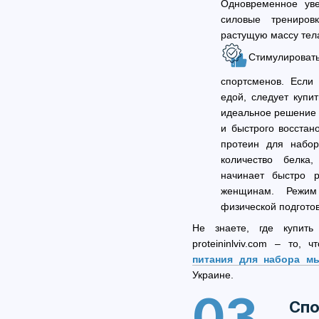
Одновременное уве
силовые трениров
растущую массу тел
Стимулирова
спортсменов. Если
едой, следует купи
идеальное решение 
и быстрого восстан
протеин для набор
количество белка,
начинает быстро р
женщинам. Режим
физической подготов
Не знаете, где купит
proteininlviv.com – то,
питания для набора м
Украине.
03
Спо