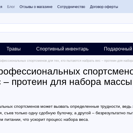
ия
Блог
Отзывы о магазине
Сотрудничество
Договор оферты
Травы
Спортивный инвентарь
Подарочный 
рофессиональных спортсменов для тех, кто пытаются набрать вес – протеин для набо
профессиональных спортсменов
с – протеин для набора массы
льных спортсменов может вызвать определенные трудности, ведь э
, съев только одну сдобную булочку, а другой – безрезультатно пы
м питании, что ускорит процесс набора веса.