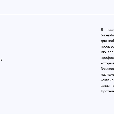
В наше
биодоба
для наб
произво
BioTe
профес
которы
Заказа
насла
коктей
заказ 
Протеин