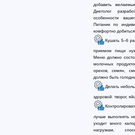
добавить желаемы
Диетолог разрабо
особенности ваше
Питание по индиви
комфортно добиться
Кушать 5–6 р
приемом пищи нуж
Меню должно состоя
молочных продукто
орехов, семян, см
должно быть голодн
Делать неболь
здоровой: творог, яй
Контролирова
лучше выполнять не
уходит много кало
нагрузкам, спо