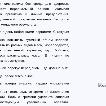
е килограммы без вреда для здоровья.
тает персональный рацион, учитывая
го организма и личные предпочтения.
дуальной программе позволит быстро и
 желаемого результата.
аз в день небольшими порциями. С каждым
но повышать суточный объем калорий.
ть из разных видов мяса, морепродуктов,
в повышенной жирности, круп, бобовых,
еси растительных масел. В питании не
ых промежутков.
шой перекус перед сном. Еда должна быть
ца, белое мясо, рыба.
ть потери энергии. Кардио упражнения
 так часто, ведь во время их выполнения
рий. Больше времени уделяйте силовым
собствующим увеличению аппетита.