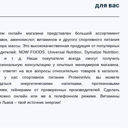
для вас
м онлайн магазине представлен большой ассортимент
вок, аминокислот, витаминов и другого спортивного питания
ора массы. Это высококачественная продукция от популярных
дителей: NOW FOODS, Universal Nutrition, Dymatize Nutrition,
ch и т. д. Наши покупатели всегда смогут получить
сиональную консультацию у опытных менеджеров магазина,
е ответят на все вопросы относительно товаров в каталоге.
в у нас спортивное питание Proteininlviv, вы можете
ждаться энергетическими напитками, протеиновыми
лями, гейнерами от проверенных производителей. Сделать
можно онлайн или же в телефонном режиме. Витамины
 Львов – твой источник энергии!