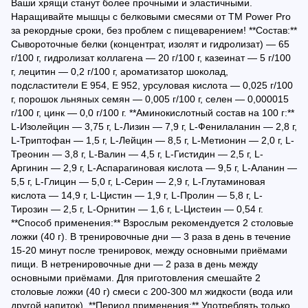
Ваши хрящи станут более прочными и эластичными.
Наращивайте мышцы с белковыми смесями от TM Power Pro
за рекордные сроки, без проблем с пищеварением! **Состав:**
Сывороточные белки (концентрат, изолят и гидролизат) — 65
г/100 г, гидролизат коллагена — 20 г/100 г, казеинат — 5 г/100
г, лецитин — 0,2 г/100 г, ароматизатор шоколад,
подсластители E 954, E 952, урсуловая кислота — 0,025 г/100
г, порошок льняных семян — 0,005 г/100 г, селен — 0,000015
г/100 г, цинк — 0,0 г/100 г. **Аминокислотный состав на 100 г:**
L-Изолейцин — 3,75 г, L-Лизин — 7,9 г, L-Фенилаланин — 2,8 г,
L-Триптофан — 1,5 г, L-Лейцин — 8,5 г, L-Метионин — 2,0 г, L-
Треонин — 3,8 г, L-Валин — 4,5 г, L-Гистидин — 2,5 г, L-
Аргинин — 2,9 г, L-Аспарагиновая кислота — 9,5 г, L-Аланин —
5,5 г, L-Глицин — 5,0 г, L-Серин — 2,9 г, L-Глутаминовая
кислота — 14,9 г, L-Цистин — 1,9 г, L-Пролин — 5,8 г, L-
Тирозин — 2,5 г, L-Орнитин — 1,6 г, L-Цистеин — 0,54 г.
**Способ применения:** Взрослым рекомендуется 2 столовые
ложки (40 г). В тренировочные дни — 3 раза в день в течение
15-20 минут после тренировок, между основными приёмами
пищи. В нетренировочные дни — 2 раза в день между
основными приёмами. Для приготовления смешайте 2
столовые ложки (40 г) смеси с 200-300 мл жидкости (вода или
другой напиток). **Период применения:** Употреблять только