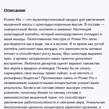
Описание
Protein Mix — это мультипротеиновый продукт для увеличения
мышечной массы с шоколадно-коричным вкусом. В составе —
сывороточный белок, коллаген и казеинат. Настоящий
шоколадный коктейль, который непосредственно попадает в
ваши мышцы. Патентованная текстура от Power Pro легко
растворяется как в воде, так и в молоке. В то время как густой
коктейль наполняет ваш желудок, его аминокислоты активно
питают и способствуют росту мышц. Вкус шоколада выражен
ярко, а аромат натурального какао приятно дополняет
восприятие. Любители десертов оценят вариант лакомства
без жиров и вредных углеводов. Почему бы не начать
наращивать свои мышцы прямо сейчас, а не мечтать о
рельефных бицепсах? Протеиновая смесь от Power Pro с
незаменимым сывороточными концентратом ускорит ваши
результаты. Белки в её составе имеют высокую степень
усвоения, поскольку близки по своему составу к
аминокислотам мышечной ткани, что способствует
увеличению работоспособности и сжиганию жира. Уникальная
биологическая ценность концентрата укрепляет организм, и