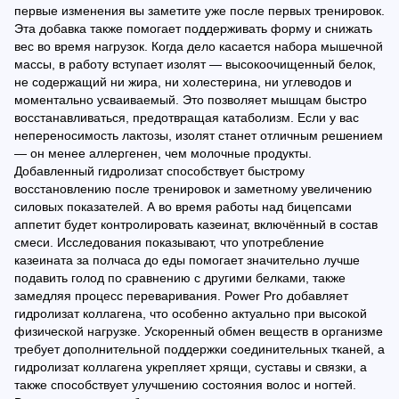
первые изменения вы заметите уже после первых тренировок.
Эта добавка также помогает поддерживать форму и снижать
вес во время нагрузок. Когда дело касается набора мышечной
массы, в работу вступает изолят — высокоочищенный белок,
не содержащий ни жира, ни холестерина, ни углеводов и
моментально усваиваемый. Это позволяет мышцам быстро
восстанавливаться, предотвращая катаболизм. Если у вас
непереносимость лактозы, изолят станет отличным решением
— он менее аллергенен, чем молочные продукты.
Добавленный гидролизат способствует быстрому
восстановлению после тренировок и заметному увеличению
силовых показателей. А во время работы над бицепсами
аппетит будет контролировать казеинат, включённый в состав
смеси. Исследования показывают, что употребление
казеината за полчаса до еды помогает значительно лучше
подавить голод по сравнению с другими белками, также
замедляя процесс переваривания. Power Pro добавляет
гидролизат коллагена, что особенно актуально при высокой
физической нагрузке. Ускоренный обмен веществ в организме
требует дополнительной поддержки соединительных тканей, а
гидролизат коллагена укрепляет хрящи, суставы и связки, а
также способствует улучшению состояния волос и ногтей.