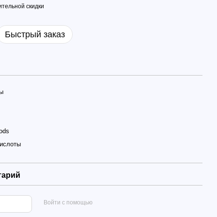
тельной скидки
Быстрый заказ
ы
ods
ислоты
тарий
Войти с помощью