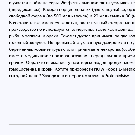
и участии в обмене серы. Эффекты аминокислоты усиливают
(пиридоксином). Каждая порция добавки (две капсулы) содерж
свободной форме (по 500 мг в капсуле) и 20 мг витамина B6 (
В составе также имеются желатин, растительный стеарат магн
производстве не используются аллергены, такие как пшеница, 
рыба, моллюски и орехи. Рекомендуется принимать по две кап
голодный желудок. Не превышайте указанную дозировку и не д
беременны, кормите грудью или принимаете лекарства (особ
имеете медицинские противопоказания, перед началом прием
врачом. Обратите внимание: у некоторых людей продукт може
гомоцистеина в крови. Хотите приобрести NOW Foods L-Methio
выгодной цене? Заходите в интернет-магазин «Proteininlviv»!