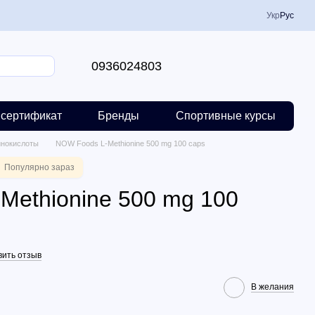
Укр
Рус
0936024803
сертификат
Бренды
Спортивные курсы
нокислоты
NOW Foods L-Methionine 500 mg 100 caps
Популярно зараз
Methionine 500 mg 100
вить отзыв
В желания