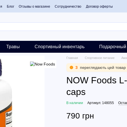
ия
Блог
Отзывы о магазине
Сотрудничество
Договор оферты
Травы
Спортивный инвентарь
Подарочный 
Главная
Спортивное питание
Ами
3
переглядають цей товар
NOW Foods L-
caps
В наличии
Артикул: 148055
Оста
790 грн