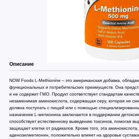
Описание
NOW Foods L-Methionine – это американская добавка, облад
функциональных и потребительских преимуществ. Она предст
и не содержит ГМО. Продукт соответствует стандартам качест
незаменимая аминокислота, содержащая серу, которая не син
должна поступать с пищей или с помощью специализированны
назначение L-метионина заключается в поддержании детокси
способствует естественному выведению токсинов, помогая выр
защищает клетки от радикалов. Кроме того, эта аминокислота,
аденозилметионин, положительно влияет на здоровье суставов