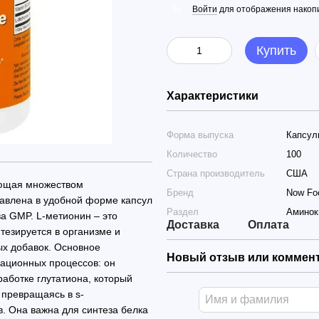
Войти
для отображения накопи
%
Купить
Характеристики
Форма выпуска
Капсул
Количество
100
Страна производитель
США
ающая множеством
Бренд
Now Fo
авлена в удобной форме капсул
Раздел
Аминок
ва GMP. L-метионин – это
Доставка
Оплата
тезируется в организме и
х добавок. Основное
Новый отзыв или коммен
кационных процессов: он
аботке глутатиона, который
 превращаясь в s-
. Она важна для синтеза белка