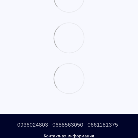
0936024803
0688563050
0661181375
Контактная информация