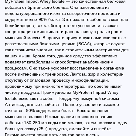
MyProtein Impact Whey Isolate — это качественная белковая
добавка от британского бренда. Она изготовлена из
неденатурированного изолята сывороточного протеина и
содержит целых 90% белка. Этот изолят особенно важен для
бодибилдеров, так как быстрота его усвоения и высокая
концентрация аминокислот играют ключевую роль в росте
мышечной массы. В продукте присутствуют аминокислоты с
разветвленными боковыми цепями (BCAA), которые служат
как источником энергии, так и строительным материалом для
ваших мышц. Кроме того, данное средство эффективно
подавляет катаболизм и способствует анаболическим
процессам. Оно также ускоряет восстановление организма
после интенсивных тренировок. Лактоза, жир и холестерин
отсутствуют благодаря процессу микрофильтрации,
проводимому при низких температурах, что обеспечивает
чистоту продукта. Преимущества MyProtein Impact Whey
Isolate включают в себя: - Поддержку иммунной системы -
Антиоксидантные свойства - Полное усвоение и высокое
качество - 90% содержания белка - Восстановление
мышечных волокон Рекомендации по использованию:
добавьте 150-250 мл воды или молока, затем положите одну
большую ложку (25 г) продукта, смешайте и выпейте.
Рекомендуется принимать два-три раза в день.