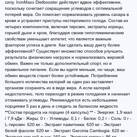
силу. IronMaxx Dietbooster действует вдвое эффективнее,
поскольку сочетает сокращение углеводов с оптимальной
потерей жира. Он помогает нормализовать уровень сахара в
крови и устраняет приступы нестерпимого голода. Состав из
четырех компонентов, включая тирозин, экстракты корицы,
горькой дыни и хром, благодаря своим гипогликемическим
свойствам уменьшает аппетит, что является важным
фактором успеха в диете. Как сделать вашу диету более
эффективной? Существует множество способов улучшить
результаты физических нагрузок и нормализовать жировой
обмен. Важен не только дополнительный спорт, но и
правильное питание. Если вы едите меньше, но чаще, ваш
обмен веществ станет более устойчивым. Потребление
большого количества калорий за один раз заставляет
организм сохранять их в виде жира. А если калорий
недостаточно, тело переходит в режим голодания и начинает
отлаживать углеводы. Рекомендуется есть небольшими
порциями 5 раз в день и следить за балансом жидкости.
**Состав продукта на порцию (4 капсулы):** - Энергия: 1,9 ккал
/ 7,9 кДж - Жиры: 0 г - Углеводы: 0,1 г - Белок: 0,2 г - Соль: 0 г -
L-тирозин: 620 мг - Экстракт пажитника: 620 мг - Экстракт
белой фасоли: 620 мг - Экстракт Garcinia Cambogia: 620 мг -
Экстракт горькой дыни: 160 мг - Экстракт корицы: 96 мг -