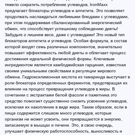
тяжело сократить потребление углеводов, IronMaxx
предлагает блокаторы углеводов и аппетита. Это позволяет
продолжать наслаждаться любимыми блюдами с углеводами,
при этом поддерживая сбалансированный энергетический
обмен, что способствует успешному соблюдению диеты!
Забудьте о лишнем весе, даже с углеводами! Это новый тип
блокаторов аппетита и углеводов. Особая формула, в состав
которой входят семь различных компонентов, значительно
повышает эффективность любой диеты и облегчает процесс
достижения идеальной физической формы. Ключевым
ингредиентом является камбоджийская гарциния, известная
своими уникальными свойствами в регуляции жирового
обмена. Гидроксилимонная кислота из тамаринда выступает в
роли блокатора определенных ферментов, предотвращая их
влияние на процесс превращения углеводов в жиры. В
сочетании с экстрактами белой фасоли и пажитника это
средство помогает существенно снизить усвоение углеводов,
исключая их накопление в виде жира. Таким образом, если в
пище содержится слишком много углеводов, которые
организм не может усвоить, они превращаются в энергию,
запасаемую в мышцах и печени. Это, в свою очередь,
улучшает физическую работоспособность, выносливость и