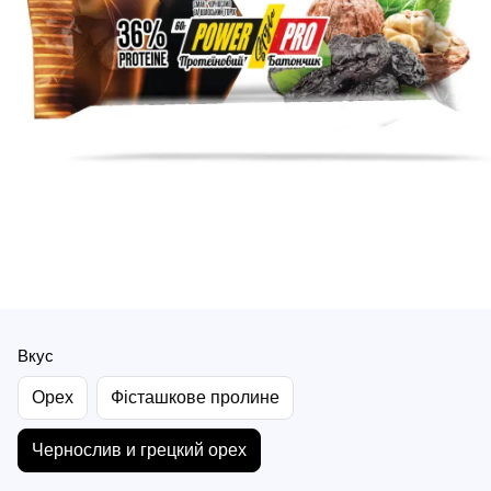
Вкус
Орех
Фісташкове пролине
Чернослив и грецкий орех