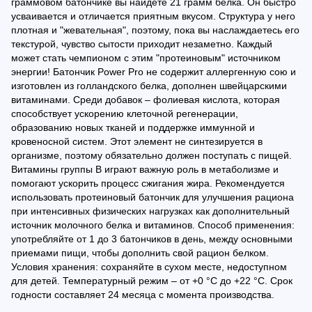
граммовом батончике вы найдете 21 грамм белка. Он быстро
усваивается и отличается приятным вкусом. Структура у него
плотная и "жевательная", поэтому, пока вы наслаждаетесь его
текстурой, чувство сытости приходит незаметно. Каждый
может стать чемпионом с этим "протеиновым" источником
энергии! Батончик Power Pro не содержит аллергенную сою и
изготовлен из голландского белка, дополнен швейцарскими
витаминами. Среди добавок – фолиевая кислота, которая
способствует ускорению клеточной регенерации,
образованию новых тканей и поддержке иммунной и
кровеносной систем. Этот элемент не синтезируется в
организме, поэтому обязательно должен поступать с пищей.
Витамины группы В играют важную роль в метаболизме и
помогают ускорить процесс сжигания жира. Рекомендуется
использовать протеиновый батончик для улучшения рациона
при интенсивных физических нагрузках как дополнительный
источник молочного белка и витаминов. Способ применения:
употребляйте от 1 до 3 батончиков в день, между основными
приемами пищи, чтобы дополнить свой рацион белком.
Условия хранения: сохраняйте в сухом месте, недоступном
для детей. Температурный режим – от +0 °C до +22 °C. Срок
годности составляет 24 месяца с момента производства.