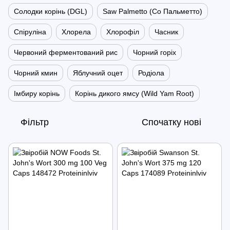
Солодки корінь (DGL)
Saw Palmetto (Со Пальметто)
Спіруліна
Хлорела
Хлорофіл
Часник
Червоний ферментований рис
Чорний горіх
Чорний кмин
Яблучний оцет
Родіола
Імбиру корінь
Корінь дикого ямсу (Wild Yam Root)
Фільтр
Спочатку нові