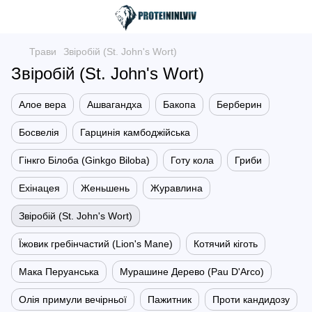
Трави
Звіробій (St. John's Wort)
Звіробій (St. John's Wort)
Алое вера
Ашвагандха
Бакопа
Берберин
Босвелія
Гарцинія камбоджійська
Гінкго Білоба (Ginkgo Biloba)
Готу кола
Гриби
Ехінацея
Женьшень
Журавлина
Звіробій (St. John's Wort)
Їжовик гребінчастий (Lion's Mane)
Котячий кіготь
Мака Перуанська
Мурашине Дерево (Pau D'Arco)
Олія примули вечірньої
Пажитник
Проти кандидозу