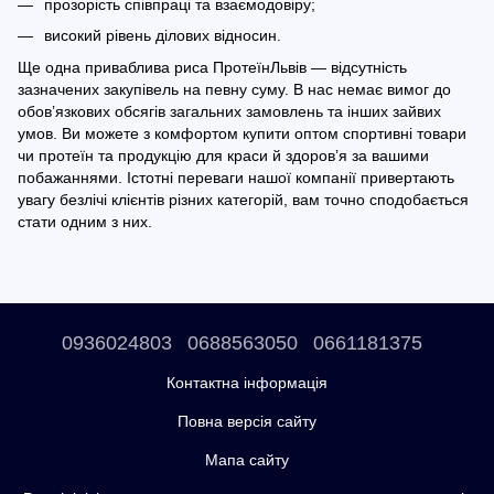
прозорість співпраці та взаємодовіру;
високий рівень ділових відносин.
Ще одна приваблива риса ПротеїнЛьвів — відсутність
зазначених закупівель на певну суму. В нас немає вимог до
обов’язкових обсягів загальних замовлень та інших зайвих
умов. Ви можете з комфортом купити оптом спортивні товари
чи протеїн та продукцію для краси й здоров’я за вашими
побажаннями. Істотні переваги нашої компанії привертають
увагу безлічі клієнтів різних категорій, вам точно сподобається
стати одним з них.
0936024803
0688563050
0661181375
Контактна інформація
Повна версія сайту
Мапа сайту