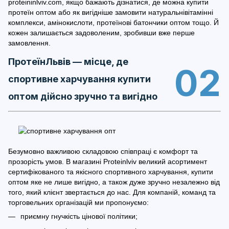
proteininlviv.com, якщо бажають дізнатися, де можна купити
протеїн оптом або як вигідніше замовити натуральнівітамінні
комплекси, амінокислоти, протеїнові батончики оптом тощо. Й
кожен залишається задоволеним, зробивши вже перше
замовлення.
ПротеїнЛьвів — місце, де
02
спортивне харчування купити
оптом дійсно зручно та вигідно
Безумовно важливою складовою співпраці є комфорт та
прозорість умов. В магазині Proteinlviv великий асортимент
сертифікованого та якісного спортивного харчування, купити
оптом яке не лише вигідно, а також дуже зручно незалежно від
того, який клієнт звертається до нас. Для компаній, команд та
торговельних організацій ми пропонуємо:
приємну гнучкість цінової політики;