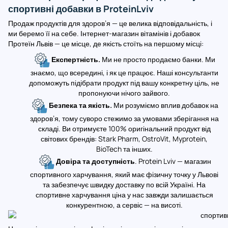
спортивні добавки в ProteinLviv
Продаж продуктів для здоров’я — це велика відповідальність, і
ми беремо її на себе. Інтернет-магазин вітамінів і добавок
Протеїн Львів — це місце, де якість стоїть на першому місці:
Експертність.
Ми не просто продаємо банки. Ми
знаємо, що всередині, і як це працює. Наші консультанти
допоможуть підібрати продукт під вашу конкретну ціль, не
пропонуючи нічого зайвого.
Безпека та якість.
Ми розуміємо вплив добавок на
здоров’я, тому суворо стежимо за умовами зберігання на
складі. Ви отримуєте 100% оригінальний продукт від
світових брендів: Stark Pharm, OstroVit, Myprotein,
BioTech та інших.
Довіра та доступність
. Protein Lviv — магазин
спортивного харчування, який має фізичну точку у Львові
та забезпечує швидку доставку по всій Україні. На
спортивне харчування ціна у нас завжди залишається
конкурентною, а сервіс — на висоті.