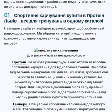
відновлення та доповнити раціон саме тими нутрієнтами, яких
не вистачає для досягнення цілі.
Спортивне харчування купити в Протеїн
Львів - все для тренувань в одному каталозі
На нашому сайті ви знайдете все необхідне, щоб зробити свій
раціон досконалим. Ми зібрали категорії, які допоможуть
кожному спортивне харчування купити під індивідуальні
потреби:
Для росту м'язів та нестримної сили
Протеїн.
Це основа раціону будь-якого атлета та головне
протеїнове харчування для відновлення тканин. Він слугує
будівельним матеріалом №1 для ваших м’язів, допомагаючи
їм рости та ставати міцнішими. У нашому каталозі ви
можете купити протеїн різних видів залежно від ваших
потреб. Для швидкого відновлення після залу ідеально
підійде сироватковий білок. А для тривалого живлення під
час сну радимо казеїн купити та приймати його на ніч.
Гейнери.
Спеціальне спортивне харчування для набору
маси. Вуглеводно-білкові суміші стануть порятунком для