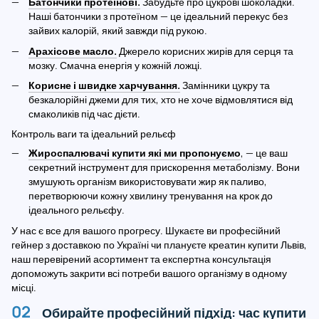
Батончики протеїнові.
Забудьте про цукрові шоколадки.
Наші батончики з протеїном — це ідеальний перекус без
зайвих калорій, який завжди під рукою.
Арахісове масло.
Джерело корисних жирів для серця та
мозку. Смачна енергія у кожній ложці.
Корисне і швидке харчування.
Замінники цукру та
безкалорійні джеми для тих, хто не хоче відмовлятися від
смаколиків під час дієти.
Контроль ваги та ідеальний рельєф
Жироспалювачі купити які ми пропонуємо
, — це ваш
секретний інструмент для прискорення метаболізму. Вони
змушують організм використовувати жир як паливо,
перетворюючи кожну хвилину тренування на крок до
ідеального рельєфу.
У нас є все для вашого прогресу. Шукаєте ви професійний
гейнер з доставкою по Україні чи плануєте креатин купити Львів,
наш перевірений асортимент та експертна консультація
допоможуть закрити всі потреби вашого організму в одному
місці.
Обирайте професійний підхід: час купити