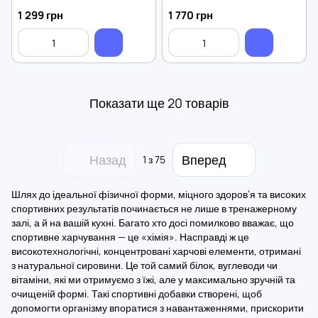
1 299 грн
1 770 грн
Показати ще 20 товарів
Назад
Вперед
1
з 75
Шлях до ідеальної фізичної форми, міцного здоров’я та високих
спортивних результатів починається не лише в тренажерному
залі, а й на вашій кухні. Багато хто досі помилково вважає, що
спортивне харчування — це «хімія». Насправді ж це
високотехнологічні, концентровані харчові елементи, отримані
з натуральної сировини. Це той самий білок, вуглеводи чи
вітаміни, які ми отримуємо з їжі, але у максимально зручній та
очищеній формі. Такі спортивні добавки створені, щоб
допомогти організму впоратися з навантаженнями, прискорити