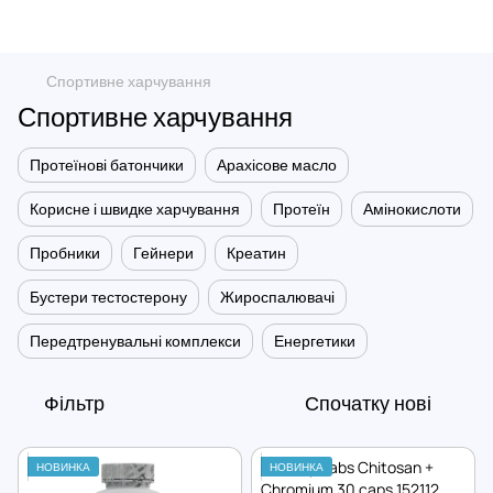
Спортивне харчування
Спортивне харчування
Протеїнові батончики
Арахісове масло
Корисне і швидке харчування
Протеїн
Амінокислоти
Пробники
Гейнери
Креатин
Бустери тестостерону
Жироспалювачі
Передтренувальні комплекси
Енергетики
Фільтр
Спочатку нові
НОВИНКА
НОВИНКА