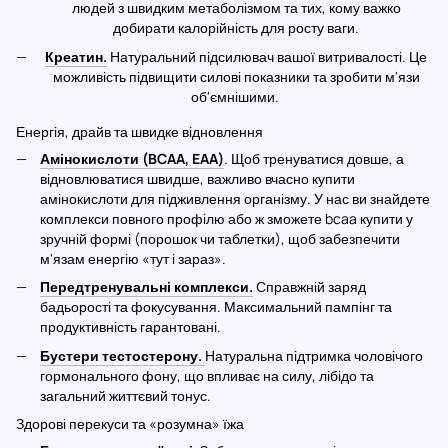
людей з швидким метаболізмом та тих, кому важко
добирати калорійність для росту ваги.
Креатин.
Натуральний підсилювач вашої витривалості. Це
можливість підвищити силові показники та зробити м'язи
об'ємнішими.
Енергія, драйв та швидке відновлення
Амінокислоти (BCAA, EAA)
. Щоб тренуватися довше, а
відновлюватися швидше, важливо вчасно купити
амінокислоти для підживлення організму. У нас ви знайдете
комплекси повного профілю або ж зможете bcaa купити у
зручній формі (порошок чи таблетки), щоб забезпечити
м'язам енергію «тут і зараз».
Передтренувальні комплекси.
Справжній заряд
бадьорості та фокусування. Максимальний пампінг та
продуктивність гарантовані.
Бустери тестостерону.
Натуральна підтримка чоловічого
гормонального фону, що впливає на силу, лібідо та
загальний життєвий тонус.
Здорові перекуси та «розумна» їжа