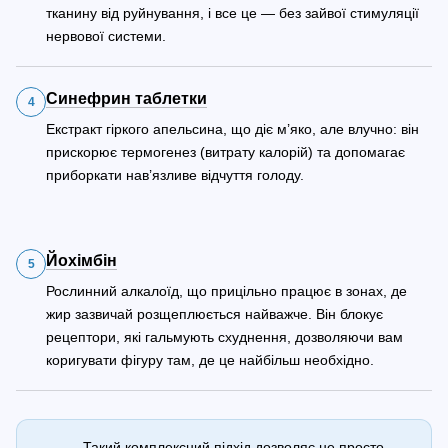
тканину від руйнування, і все це — без зайвої стимуляції
нервової системи.
Синефрин таблетки
4
Екстракт гіркого апельсина, що діє м’яко, але влучно: він
прискорює термогенез (витрату калорій) та допомагає
приборкати нав’язливе відчуття голоду.
Йохімбін
5
Рослинний алкалоїд, що прицільно працює в зонах, де
жир зазвичай розщеплюється найважче. Він блокує
рецептори, які гальмують схуднення, дозволяючи вам
коригувати фігуру там, де це найбільш необхідно.
Такий комплексний підхід дозволяє не просто