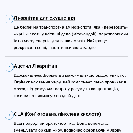
Л карнітин для схуднення
1
Це безпечна транспортна амінокислота, яка «перевозить»
жирні кислоти у клітинні депо (мітохондрії), перетворюючи
їх на чисту енергію для ваших м’язів. Найкраще
розкривається під час інтенсивного кардіо.
Ацетил Л карнітин
2
Вдосконалена формула з максимальною біодоступністю.
Окрім спалювання жиру, цей компонент легко проникає в
мозок, підтримуючи гостроту розуму та концентрацію,
коли ви на низьковуглеводній дієті.
CLA (Кон'югована лінолева кислота)
3
Ваш природний архітектор тіла. Вона допомагає
зменшувати об’єми жиру, водночас оберігаючи м’язову