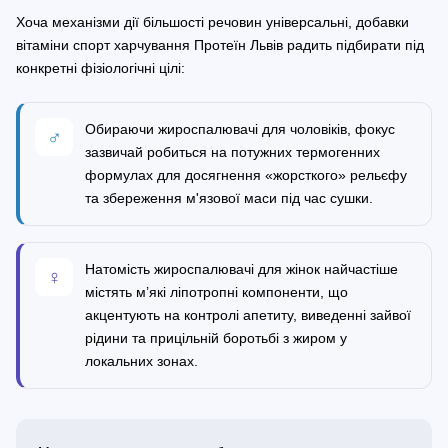
Хоча механізми дії більшості речовин універсальні, добавки
вітаміни спорт харчування Протеїн Львів радить підбирати під
конкретні фізіологічні цілі:
Обираючи жироспалювачі для чоловіків, фокус
♂
зазвичай робиться на потужних термогенних
формулах для досягнення «жорсткого» рельєфу
та збереження м'язової маси під час сушки.
Натомість жироспалювачі для жінок найчастіше
♀
містять м’які ліпотропні компоненти, що
акцентують на контролі апетиту, виведенні зайвої
рідини та прицільній боротьбі з жиром у
локальних зонах.