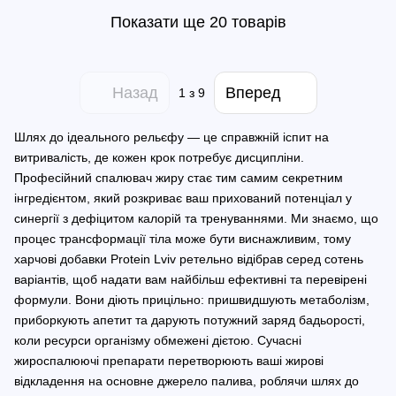
Показати ще 20 товарів
Назад
Вперед
1
з 9
Шлях до ідеального рельєфу — це справжній іспит на
витривалість, де кожен крок потребує дисципліни.
Професійний спалювач жиру стає тим самим секретним
інгредієнтом, який розкриває ваш прихований потенціал у
синергії з дефіцитом калорій та тренуваннями. Ми знаємо, що
процес трансформації тіла може бути виснажливим, тому
харчові добавки Protein Lviv ретельно відібрав серед сотень
варіантів, щоб надати вам найбільш ефективні та перевірені
формули. Вони діють прицільно: пришвидшують метаболізм,
приборкують апетит та дарують потужний заряд бадьорості,
коли ресурси організму обмежені дієтою. Сучасні
жироспалюючі препарати перетворюють ваші жирові
відкладення на основне джерело палива, роблячи шлях до