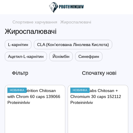
Спортивне харчування
Жироспалювачі
Жироспалювачі
L-карнітин
CLA (Кон'югована Лінолева Кислота)
Ацетил-L-карнітин
Йохімбін
Синефрин
Фільтр
Спочатку нові
НОВИНКА
НОВИНКА