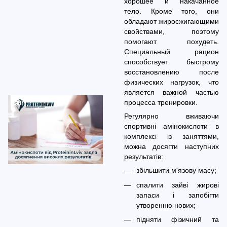
хорошее и накачанное
тело. Кроме того, они
обладают жиросжигающими
свойствами, поэтому
помогают похудеть.
Специальный рацион
способствует быстрому
восстановлению после
физических нагрузок, что
является важной частью
процесса тренировки.
Регулярно вживаючи
спортивні амінокислоти в
комплексі із заняттями,
можна досягти наступних
результатів:
збільшити м'язову масу;
спалити зайві жирові
запаси і запобігти
утворенню нових;
підняти фізичний та