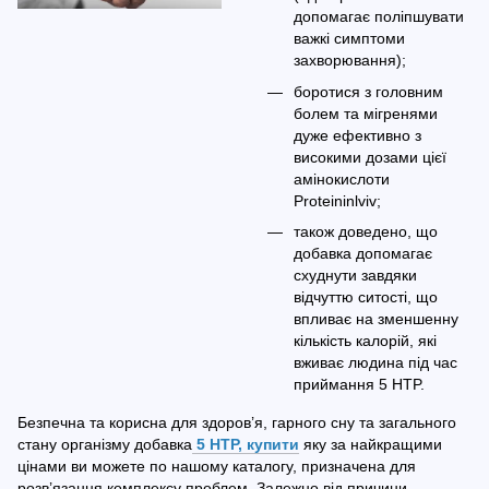
допомагає поліпшувати
важкі симптоми
захворювання);
боротися з головним
болем та мігренями
дуже ефективно з
високими дозами цієї
амінокислоти
Proteininlviv;
також доведено, що
добавка допомагає
схуднути завдяки
відчуттю ситості, що
впливає на зменшенну
кількість калорій, які
вживає людина під час
приймання 5 HTP.
Безпечна та корисна для здоров’я, гарного сну та загального
стану організму добавка
5 HTP, купити
яку за найкращими
цінами ви можете по нашому каталогу, призначена для
розв’язання комплексу проблем. Залежно від причини