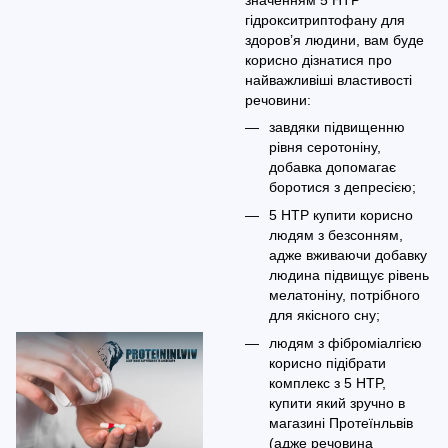
гідрокситриптофану для
здоров’я людини, вам буде
корисно дізнатися про
найважливіші властивості
речовини:
завдяки підвищенню
рівня серотоніну,
добавка допомагає
боротися з депресією;
5 HTP купити корисно
людям з безсонням,
адже вживаючи добавку
людина підвищує рівень
мелатоніну, потрібного
для якісного сну;
людям з фіброміалгією
корисно підібрати
комплекс з 5 HTP,
купити який зручно в
магазині Протеїнльвів
(адже речовина