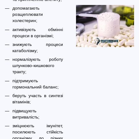
допомагають
розщеплювати
холестерин;
активізують обмінні
процеси в організмі;
знижують процеси
катаболізму;
нормалізують роботу
шлунково-кишкового
тракту;
підтримують
гормональний баланс;
беруть участь в синтезі
вітамінів;
підвищують
витривалість;
зміцнюють імунітет,
посилюють стійкість
організму до різних