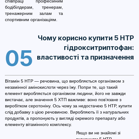
співпраці професійним
бодібілдерам, тренерам,
тренажерним залам та
спортивним організаціям.
Чому корисно купити 5 HTP
гідрокситриптофан:
05
властивості та призначення
Вітамін 5 HTP — речовина, що виробляється організмом з
незамінної амінокислоти через їжу. Попри те, що такий
елемент виробляється організмом людини, його не завжди
вистачає, але значення 5 ХТП важливе: воно пов’язане з
виробітком серотоніну. Ось чому за недостачею 5 HTP, купити
слід добавку з цією речовиною. Виробляють її з натуральних
продуктів, а пропонують у вигляді окремого препарату або
елементу вітамінного комплексу.
Якщо ви не знайомі зі
значенням 5 HTP