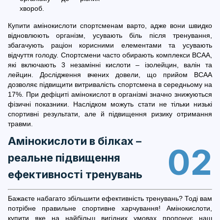
хвороб.
Купити амінокислоти спортсменам варто, адже вони швидко
відновлюють організм, усувають біль після тренування,
збагачують раціон корисними елементами та усувають
відчуття голоду. Спортсмени часто обирають комплекси BCAA,
які включають 3 незамінні кислоти – ізолейцин, валін та
лейцин. Дослідження вчених довели, що прийом BCAA
дозволяє підвищити витривалість спортсмена в середньому на
17%. При дефіциті амінокислот в організмі значно знижуються
фізичні показники. Наслідком можуть стати не тільки низькі
спортивні результати, але й підвищення ризику отримання
травми.
Амінокислоти в білках –
02
реальне підвищення
ефективності тренувань
Бажаєте набагато збільшити ефективність тренувань? Тоді вам
потрібне правильне спортивне харчування! Амінокислоти,
купити яке на найбільш вигідних умовах пропонує наш