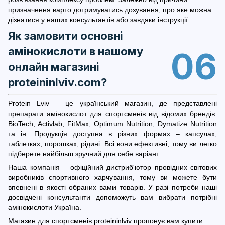
призначення варто дотримуватись дозування, про яке можна
дізнатися у наших консультантів або завдяки інструкції.
Як замовити основні
амінокислоти в нашому
06
онлайн магазині
proteininlviv.com?
Protein Lviv – це український магазин, де представлені
препарати амінокислот для спортсменів від відомих брендів:
BioTech, Activlab, FitMax, Optimum Nutrition, Dymatize Nutrition
та ін. Продукція доступна в різних формах – капсулах,
таблетках, порошках, рідині. Всі вони ефективні, тому ви легко
підберете найбільш зручний для себе варіант.
Наша компанія – офіційний дистриб'ютор провідних світових
виробників спортивного харчування, тому ви можете бути
впевнені в якості обраних вами товарів. У разі потреби наші
досвідчені консультанти допоможуть вам вибрати потрібні
амінокислоти Україна.
Магазин для спортсменів proteininlviv пропонує вам купити