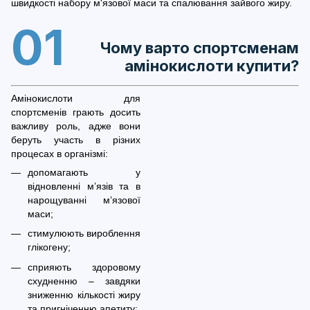
швидкості набору м'язової маси та спалювання зайвого жиру.
01
Чому варто спортсменам
амінокислоти купити?
Амінокислоти для
спортсменів грають досить
важливу роль, адже вони
беруть участь в різних
процесах в організмі:
допомагають у
відновленні м’язів та в
нарощуванні м’язової
маси;
стимулюють вироблення
глікогену;
сприяють здоровому
схудненню – завдяки
зниженню кількості жиру
та пригніченню апетиту;