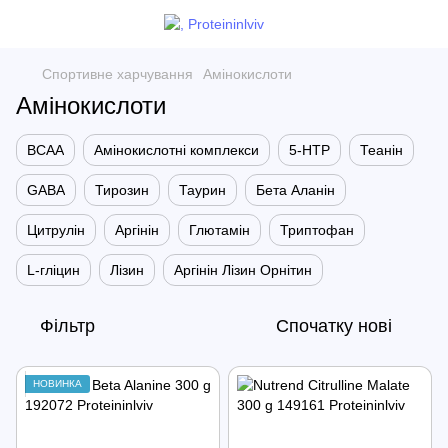
Спортивне харчування
Амінокислоти
Амінокислоти
BCAA
Амінокислотні комплекси
5-HTP
Теанін
GABA
Тирозин
Таурин
Бета Аланін
Цитрулін
Аргінін
Глютамін
Триптофан
L-гліцин
Лізин
Аргінін Лізин Орнітин
Фільтр
Спочатку нові
НОВИНКА