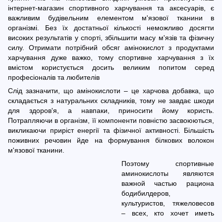
інтернет-магазин спортивного харчування та аксесуарів, є
важливим будівельним елементом м'язової тканини в
організмі. Без їх достатньої кількості неможливо досягти
високих результатів у спорті, збільшити масу м'язів та фізичну
силу. Отримати потрібний обсяг амінокислот з продуктами
харчування дуже важко, тому спортивне харчування з їх
вмістом користується досить великим попитом серед
професіоналів та любителів
Слід зазначити, що амінокислоти – це харчова добавка, що
складається з натуральних складників, тому не завдає шкоди
для здоров'я, а навпаки, приносити йому користь.
Потрапляючи в організм, її компоненти повністю засвоюються,
викликаючи приріст енергії та фізичної активності. Більшість
поживних речовин йде на формування білкових волокон
м'язової тканини.
Поэтому спортивные
аминокислоты являются
важной частью рациона
бодибилдеров,
культуристов, тяжеловесов
– всех, кто хочет иметь