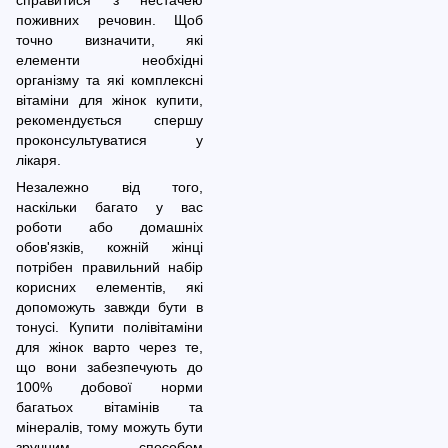
справитися з нестачею
поживних речовин. Щоб
точно визначити, які
елементи необхідні
організму та які комплексні
вітаміни для жінок купити,
рекомендується спершу
проконсультуватися у
лікаря.
Незалежно від того,
наскільки багато у вас
роботи або домашніх
обов'язків, кожній жінці
потрібен правильний набір
корисних елементів, які
допоможуть завжди бути в
тонусі. Купити полівітаміни
для жінок варто через те,
що вони забезпечують до
100% добової норми
багатьох вітамінів та
мінералів, тому можуть бути
зручним способом