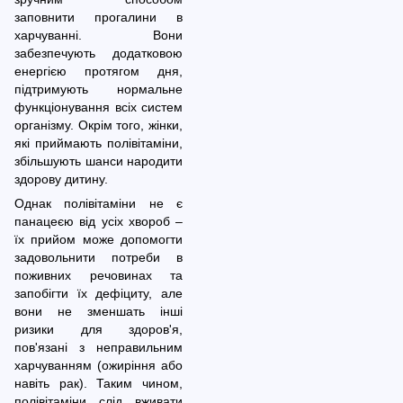
заповнити прогалини в
харчуванні. Вони
забезпечують додатковою
енергією протягом дня,
підтримують нормальне
функціонування всіх систем
організму. Окрім того, жінки,
які приймають полівітаміни,
збільшують шанси народити
здорову дитину.
Однак полівітаміни не є
панацеєю від усіх хвороб –
їх прийом може допомогти
задовольнити потреби в
поживних речовинах та
запобігти їх дефіциту, але
вони не зменшать інші
ризики для здоров'я,
пов'язані з неправильним
харчуванням (ожиріння або
навіть рак). Таким чином,
полівітаміни слід вживати