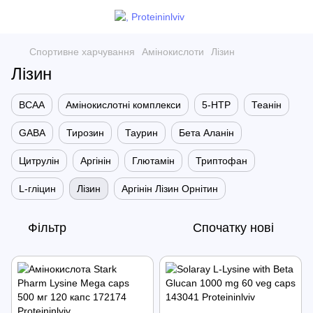
Спортивне харчування
Амінокислоти
Лізин
Лізин
BCAA
Амінокислотні комплекси
5-HTP
Теанін
GABA
Тирозин
Таурин
Бета Аланін
Цитрулін
Аргінін
Глютамін
Триптофан
L-гліцин
Лізин
Аргінін Лізин Орнітин
Фільтр
Спочатку нові