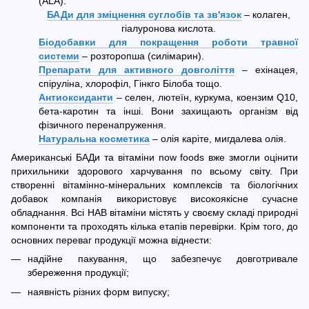
(ALA).
БАДи для зміцнення суглобів та зв'язок
– колаген,
гіалуронова кислота.
Біодобавки для покращення роботи травної
системи
– розторопша (силімарин).
Препарати для активного довголіття
– ехінацея,
спіруліна, хлорофіл, Гінкго Білоба тощо.
Антиоксиданти
– селен, лютеїн, куркума, коензим Q10,
бета-каротин та інші. Вони захищають організм від
фізичного перенапруження.
Натуральна косметика
– олія каріте, мигдалева олія.
Американські БАДи та вітаміни now foods вже змогли оцінити
прихильники здорового харчування по всьому світу. При
створенні вітамінно-мінеральних комплексів та біологічних
добавок компанія використовує високоякісне сучасне
обладнання. Всі НАВ вітаміни містять у своєму складі природні
компоненти та проходять кілька етапів перевірки. Крім того, до
основних переваг продукції можна віднести:
надійне пакування, що забезпечує довготривале
збереження продукції;
наявність різних форм випуску;