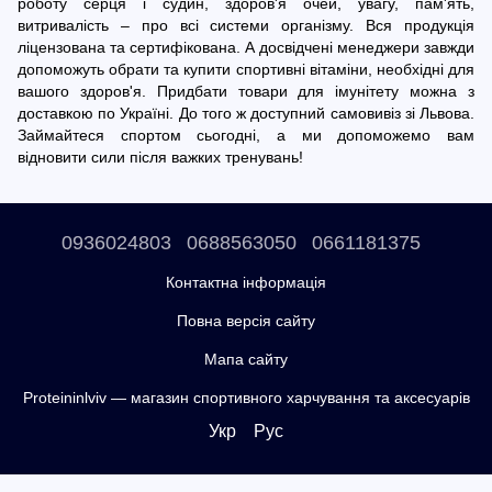
роботу серця і судин, здоров'я очей, увагу, пам'ять,
витривалість – про всі системи організму. Вся продукція
ліцензована та сертифікована. А досвідчені менеджери завжди
допоможуть обрати та купити спортивні вітаміни, необхідні для
вашого здоров'я. Придбати товари для імунітету можна з
доставкою по Україні. До того ж доступний самовивіз зі Львова.
Займайтеся спортом сьогодні, а ми допоможемо вам
відновити сили після важких тренувань!
0936024803
0688563050
0661181375
Контактна інформація
Повна версія сайту
Мапа сайту
Proteininlviv — магазин спортивного харчування та аксесуарів
Укр
Рус