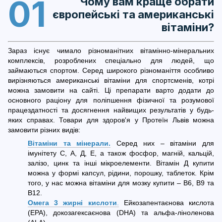
01
Чому вам краще обрати
європейські та американські
вітаміни?
Зараз існує чимало різноманітних вітамінно-мінеральних
комплексів, розроблених спеціально для людей, що
займаються спортом. Серед широкого різноманіття особливо
вирізняються американські вітаміни для спортсменів, котрі
можна замовити на сайті. Ці препарати варто додати до
основного раціону для поліпшення фізичної та розумової
працездатності та досягнення найвищих результатів у будь-
яких справах. Товари для здоров'я у Протеїн Львів можна
замовити різних видів:
Вітаміни та мінерали.
Серед них – вітаміни для
імунітету С, А, Д, Е, а також фосфор, магній, кальцій,
залізо, цинк та інші мікроелементи. Вітамін Д купити
можна у формі капсул, рідини, порошку, таблеток. Крім
того, у нас можна вітаміни для мозку купити – В6, В9 та
В12.
Омега 3 жирні кислоти
.
Ейкозапентаєнова кислота
(EPA), докозагексаєнова (DHA) та альфа-ліноленова