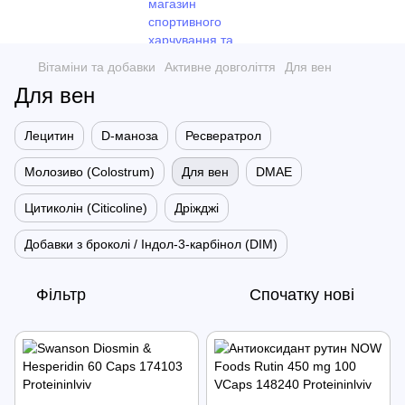
Вітаміни та добавки
Активне довголіття
Для вен
Для вен
Лецитин
D-маноза
Ресвератрол
Молозиво (Colostrum)
Для вен
DMAE
Цитиколін (Citicoline)
Дріжджі
Добавки з броколі / Індол-3-карбінол (DIM)
Фільтр
Спочатку нові