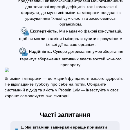
представлені як висококонцентровані монокомпоненти
для точкової корекції дефіцитів, так і комплексні
формули, де мультивітаміни та мінерали поєднані з
урахуванням їхньої сумісності та засвоюваності
організмом.
Експертність.
Ми надаємо фахові консультації,
щоб ви могли вітаміни і мінерали купити з розумінням
їхньої дії на ваш організм.
Надійність.
Суворе дотримання умов зберігання
гарантує збереження активних властивостей кожного
препарату.
Вітаміни і мінерали — це міцний фундамент вашого здоров’я.
Не відкладайте турботу про себе на потім. Обирайте
системний підхід та якість у Protein Lviv — інвестуйте у своє
хороше самопочуття вже сьогодні!
Часті запитання
1. Які вітаміни і мінерали краще приймати