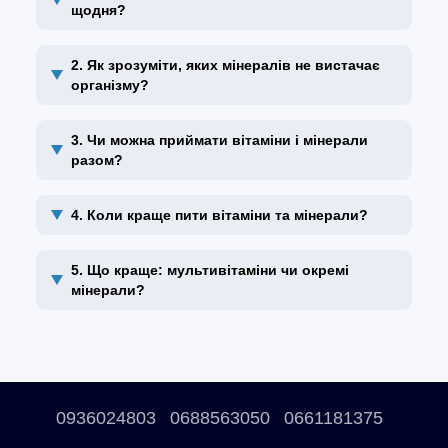
щодня?
2. Як зрозуміти, яких мінералів не вистачає
організму?
3. Чи можна приймати вітаміни і мінерали
разом?
4. Коли краще пити вітаміни та мінерали?
5. Що краще: мультивітаміни чи окремі
мінерали?
0936024803
0688563050
0661181375