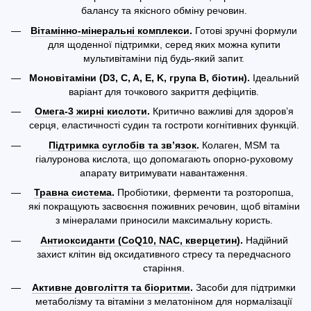
балансу та якісного обміну речовин.
Вітамінно-мінеральні комплекси
.
Готові зручні формули
для щоденної підтримки, серед яких можна купити
мультивітаміни під будь-який запит.
Моновітаміни (D3, C, A, E, K, група B, біотин).
Ідеальний
варіант для точкового закриття дефіцитів.
Омега-3 жирні кислоти
.
Критично важливі для здоров’я
серця, еластичності судин та гостроти когнітивних функцій.
Підтримка суглобів та зв’язок
.
Колаген, MSM та
гіалуронова кислота, що допомагають опорно-руховому
апарату витримувати навантаження.
Травна система
.
Пробіотики, ферменти та розторопша,
які покращують засвоєння поживних речовин, щоб вітаміни
з мінералами приносили максимальну користь.
Антиоксиданти (CoQ10, NAC, кверцетин)
.
Надійний
захист клітин від оксидативного стресу та передчасного
старіння.
Активне довголіття та біоритми
.
Засоби для підтримки
метаболізму та вітаміни з мелатоніном для нормалізації