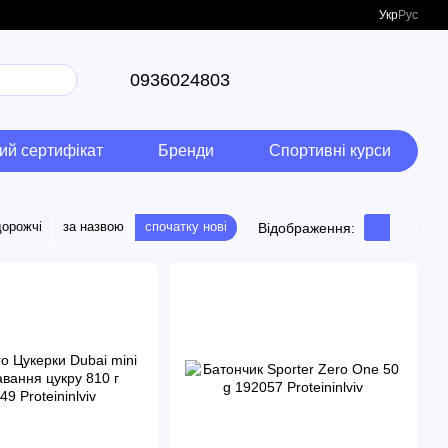
Укр
Рус
0936024803
ий сертифікат
Бренди
Спортивні курси
дорожчі
за назвою
спочатку нові
Відображення: