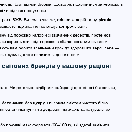
чність. Компактний формат дозволяє підкріпитися за кермом, в
сі чи під час прогулянки.
троль БЖВ. Ви точно знаєте, скільки калорій та нутрієнтів
живаєте, що значно полегшує контроль ваги.
іну від порожніх калорій зі звичайних десертів, протеїнові
ики користь яких підтверджена збалансованим складом,
яють вам робити впевнений крок до здоровішої версії себе —
йвих зусиль, але з великим задоволенням.
д світових брендів у вашому раціоні
ант. Ми ретельно відібрали найкращі протеїнові батончики,
і батончики без цукру
з високим вмістом чистого білка.
чні батончики купити з додаванням злаків та натуральних
бо поживні максіформати (60–100 г), які здатні замінити