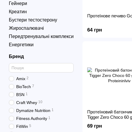
Гейнери
Креатин
Протеїнове печиво Go
Бустери тестостерону
Жироспалювачі
64 грн
Передтренувальні комплекси
Енергетики
Бренд
2
Amix
7
BioTech
1
BSN
10
Craft Whey
1
Dymatize Nutrition
Протеїновий батончи
Tigger Zero Choco 60 
1
Fitness Authority
69 грн
5
FitWin