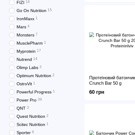
16
FIZI
15
Go On Nutrition
1
IronMaxx
4
Mars
7
Monsters
1
MusclePharm
17
Myprotein
14
Nutrend
3
Olimp Labs
2
Optimum Nutrition
Протеїновий батончик
Crunch Bar 50 g
1
OstroVit
1
60 грн
Powerful Progress
39
Power Pro
3
QNT
2
Quest Nutrition
1
Scitec Nutrition
6
Sporter