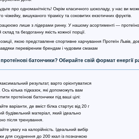
удьте про одноманітність! Окрім класичного шоколаду, у нас ви мож
го чізкейку, вишуканого тірамісу та соковитих екзотичних фруктів.
рацюємо лише з лідерами ринку. У нашому асортименті — протеїнові
склад та бездоганну якість кожної порції.
позиції, якою представлене спортивне харчування Протеїн Львів, до
авдяки перевіреним брендам і чудовим смакам
протеїнові батончики? Обирайте свій формат енергії ра
максимальний результат, варто орієнтуватися
 Ось кілька підказок, які допоможуть вам
пити протеїнові батончики під ваші цілі:
йте варіанти, де вміст білка стартує від 20 г
ий будівельний матеріал, який ідеально
кно після тренування.
йте увагу на калорійність. Ідеальний вибір
ки для схуднення до 200 ккал із позначкою