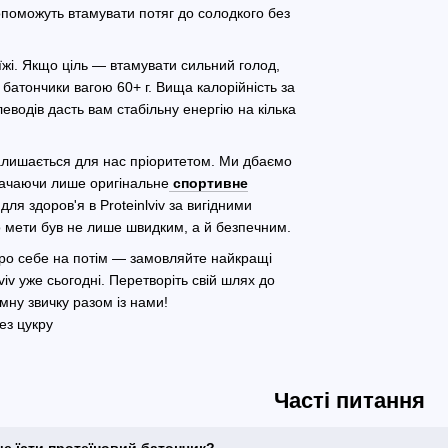
опоможуть втамувати потяг до солодкого без
 їжі. Якщо ціль — втамувати сильний голод,
 батончики вагою 60+ г. Вища калорійність за
еводів дасть вам стабільну енергію на кілька
залишається для нас пріоритетом. Ми дбаємо
тачаючи лише оригінальне
спортивне
для здоров'я в Proteinlviv за вигідними
 мети був не лише швидким, а й безпечним.
про себе на потім — замовляйте найкращі
viv уже сьогодні. Перетворіть свій шлях до
ну звичку разом із нами!
Часті питання
ще їсти протеїновий батончик?