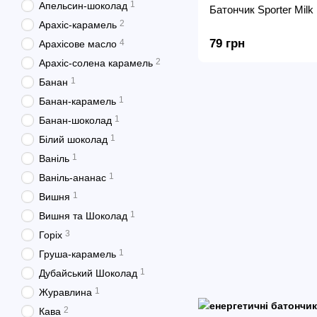
1
Апельсин-шоколад
Батончик Sporter Milk 
2
Арахіс-карамель
79 грн
4
Арахісове масло
2
Арахіс-солена карамель
1
Банан
1
Банан-карамель
1
Банан-шоколад
1
Білий шоколад
1
Ваніль
1
Ваніль-ананас
1
Вишня
1
Вишня та Шоколад
3
Горіх
1
Груша-карамель
1
Дубайський Шоколад
1
Журавлина
2
Кава