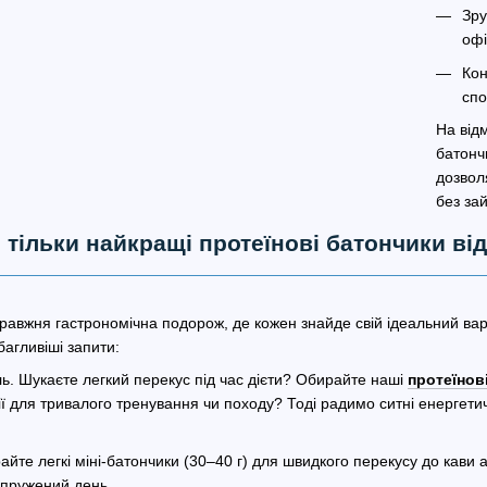
Зру
офі
Кон
спо
На відм
батонч
дозвол
без за
v: тільки найкращі протеїнові батончики ві
авжня гастрономічна подорож, де кожен знайде свій ідеальний варі
агливіші запити:
ль. Шукаєте легкий перекус під час дієти? Обирайте наші
протеїнов
ії для тривалого тренування чи походу? Тоді радимо ситні енергети
йте легкі міні-батончики (30–40 г) для швидкого перекусу до кави а
апружений день.