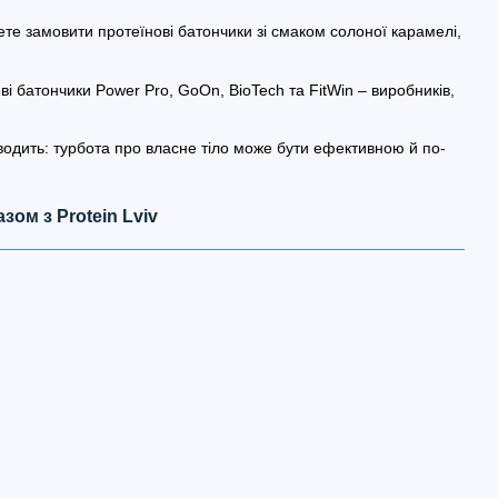
ете замовити протеїнові батончики зі смаком солоної карамелі,
 батончики Power Pro, GoOn, BioTech та FitWin – виробників,
водить: турбота про власне тіло може бути ефективною й по-
зом з Protein Lviv