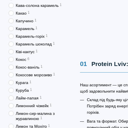
1
Кава-солона карамель
1
Какао
1
Капучино
1
Карамель
1
Карамель-горіх
1
Карамель шоколад
1
Ківі-кактус
6
Кокос
Protein Lvi
1
Кокос-ваніль
1
Кокосове морозиво
1
Курага
Наш асортимент — це спр
1
Куруба
щоб задовольнити найвиб
1
Лайм-папая
Склад під будь-яку ці
1
Лимонний чізкейк
Потрібен заряд енерг
горіхів.
Лимон-сир-малина з
1
журавлиною
Вага та формат. Обира
1
Лимон та Мохіто
повноцінний обід у н