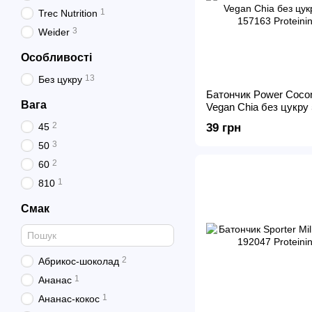
1
Trec Nutrition
3
Weider
Особливості
13
Без цукру
Батончик Power Cocon
Вага
Vegan Chia без цукру 
2
45
39 грн
3
50
2
60
1
810
Смак
2
Абрикос-шоколад
1
Ананас
1
Ананас-кокос