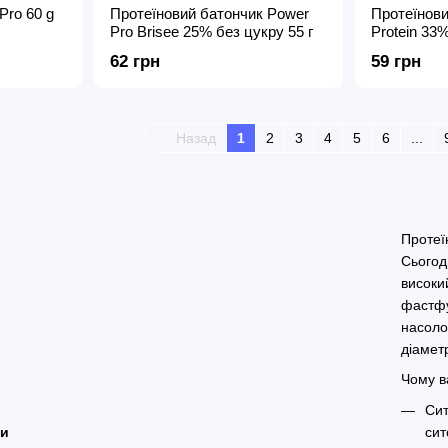
Pro 60 g
Протеїновий батончик Power
Протеїнов
Pro Brisee 25% без цукру 55 г
Protein 33%
62 грн
59 грн
Назад
1
2
3
4
5
6
...
Протеї
Сьогод
високий
фастфу
насоло
діамет
Чому в
Сит
сит