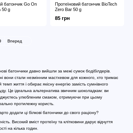
ий батончик Go On
Протеїновий батончик BioTech
 50 g
Zero Bar 50 g
85 грн
9
Вперед
нові батончики давно вийшли за межі сумок бодібілдерів.
ні вони стали незмінним мастхевом для кожного, хто тримає
 темп життя і обирає якісну енергію замість сумнівного
ду. Це ідеальна альтернатива звичним шоколадкам: ви
джуєтесь улюбленим смаком, отримуючи при цьому
рально протилежну користь.
арто додати ці білкові батончики до свого раціону?
ність. Високий вміст протеїну та клітковини дарує відчуття
ості на кілька годин.