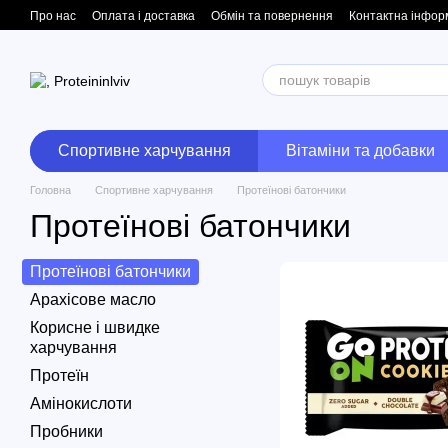
Перейти до основного контенту
Про нас
Оплата і доставка
Обмін та повернення
Контактна інфор
Спортивне харчування
Вітаміни та добавки
Головна
Спортивне харчування
Протеїнові батончики
Протеїнові батончики
Протеїнові батончики
Арахісове масло
Корисне і швидке
харчування
Протеїн
Амінокислоти
Пробники