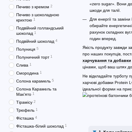
«zero sugar». Вони д
2
Печиво з кремом
шкоди для талії.
Печиво з шоколадною
Для енергії та заміни
1
крихтою
обирайте енергетичні
Подвійний голландський
рахунок складних вугл
1
шоколад
годин вперед.
4
Подвійний шоколад
Якість продукту завжди 
5
Полуниця
про наших покупців, пос
1
Полуничний торт
харчування та добавки
1
Слива
цінами, щоб ваш шлях до
1
Смородина
Не відкладайте турботу 
5
Солона карамель
харчові добавки Protein L
ідеальної форми на приєм
Солона Карамель та
1
Мак'ято
2
Тірамісу
1
Трюфель
4
Фісташка
1
Фісташка-білий шоколад
1. Коли найкра