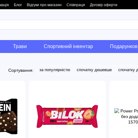
мація
Блог
Відгуки про магазин
Співпраця
Договір оферти
Трави
Спортивний інвентар
Подарунков
за популярністю
спочатку дешевше
спочатку 
Сортування: