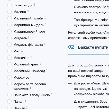
3
Лісові ягоди
Смакова палітра. Заб
3
Малина
ніжного кокосу, ягідно
1
Малиновий чізкейк
Топ-бренди. Ми співп
1
Марципан-мигдаль
що гарантують чесний 
1
Марципановий торт
Ретельний відбір кожної 
справжньому приємною з
2
Мигдаль
1
Мигдаль-фісташка
Бажаєте купити 
1
Мікс
2
Моккачіно
1
Молочний крем
Для того, щоб отримати 
на ваші поточні завдання.
1
Молочний Шоколад
правильно підібрати та ку
1
Морозиво
Для росту м'язів. Шука
Морозиво та солона
1
карамель
на порцію. Це потужн
«закриває» білкове ві
1
Панакота з полуницею
1
Для схуднення. Зверта
Папая
— протеїнові батончи
1
Печиво