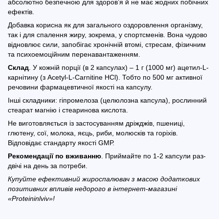
абсолютно безпечною для здоров’я й не має жодних побічних
ефектів.
Добавка корисна як для загального оздоровлення організму,
так і для спалення жиру, зокрема, у спортсменів. Вона чудово
відновлює сили, запобігає хронічній втомі, стресам, фізичним
та психоемоційним перенавантаженням.
Склад
. У кожній порції (в 2 капсулах) – 1 г (1000 мг) ацетил-L-
карнітину (з Acetyl-L-Carnitine HCl). Тобто по 500 мг активної
речовини фармацевтичної якості на капсулу.
Інші складники: гіпромелоза (целюлозна капсула), рослинний
стеарат магнію і стеаринова кислота.
Не виготовляється із застосуванням дріжджів, пшениці,
глютену, сої, молока, яєць, риби, молюсків та горіхів.
Відповідає стандарту якості GMР.
Рекомендації по вживанню
. Приймайте по 1-2 капсули раз-
двічі на день за потреби.
Купуйте ефективний жироспалювач з масою додаткових
позитивних впливів недорого в інтернет-магазині
«Proteininlviv»!