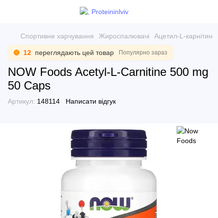
Спортивне харчування
Жироспалювачі
Ацетил-L-карнітин
12
переглядають цей товар
Популярно зараз
NOW Foods Acetyl-L-Carnitine 500 mg
50 Caps
Артикул:
148114
Написати відгук