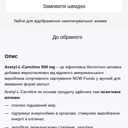
Замовити швидко
Увійти
для відображення накопичувальної знижки
%
До обраного
Опис
Acetyl-L-Carnitine 500 mg
– це ефективна біологічно активна
добавка-жироспалювач від відомого американського
виробника спортивного харчування NOW Foods у зручній для
вживання формі капсул.
Acetyl-L-Carnitine як основа продукту здійснює такі
позитивні
впливи
:
спалює підшкірний жир;
підтримує енергообмін в організмі, стимулює вироблення
енергії в клітинах;
запобігає передчасному старінню, реалізує