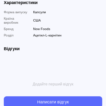
Характеристики
Форма випуску
Капсули
Країна
США
виробник
Бренд
Now Foods
Розділ
Ацетил-L-карнітин
Відгуки
Додайте перший відгук
Написати відгук