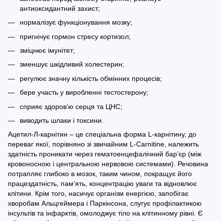
антиоксидантний захист;
нормалізує функціонування мозку;
пригнічує гормон стресу кортизол;
зміцнює імунітет;
зменшує шкідливий холестерин;
регулює значну кількість обмінних процесів;
бере участь у виробленні тестостерону;
сприяє здоров’ю серця та ЦНС;
виводить шлаки і токсини.
Ацетил-Л-карнітин – це спеціальна форма L-карнітину, до
переваг якої, порівняно зі звичайним L-Carnitine, належить
здатність проникати через гематоенцефалічний бар’єр (між
кровоносною і центральною нервовою системами). Речовина
потрапляє глибоко в мозок, таким чином, покращує його
працездатність, пам’ять, концентрацію уваги та відновлює
клітини. Крім того, насичує організм енергією, запобігає
хворобам Альцгеймера і Паркінсона, слугує профілактикою
інсультів та інфарктів, омолоджує тіло на клітинному рівні. Є