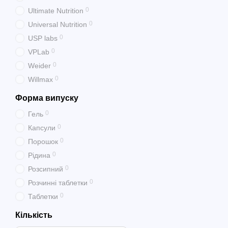
0
Ultimate Nutrition
0
Universal Nutrition
0
USP labs
0
VPLab
0
Weider
0
Willmax
Форма випуску
0
Гель
0
Капсули
0
Порошок
0
Рідина
0
Розсипний
0
Розчинні таблетки
0
Таблетки
Кількість