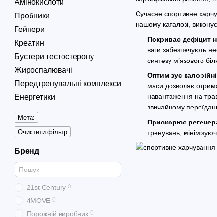
Амінокислоти
Сучасне спортивне харчу
Пробники
нашому каталозі, виконує
Гейнери
Покриває дефіцит ну
Креатин
ваги забезпечують не
Бустери тестостерону
синтезу м’язового біл
Жироспалювачі
Оптимізує калорійні
Передтренувальні комплекси
маси дозволяє отрима
навантаження на трав
Енергетики
звичайному переїданн
Мета:
Прискорює регенер
Очистити фільтр
тренувань, мінімізую
Бренд
0
21st Century
0
4MOVE
0
Порожній виробник