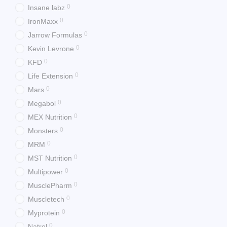
0
Insane labz
0
IronMaxx
0
Jarrow Formulas
0
Kevin Levrone
0
KFD
0
Life Extension
0
Mars
0
Megabol
0
MEX Nutrition
0
Monsters
0
MRM
0
MST Nutrition
0
Multipower
0
MusclePharm
0
Muscletech
0
Myprotein
0
Natrol