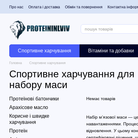
Перейти до основного контенту
Про нас
Оплата і доставка
Обмін та повернення
Контактна інфор
Спортивне харчування
Вітаміни та добавки
Головна
Спортивне харчування
Спортивне харчування для
набору маси
Протеїнові батончики
Немає товарів
Арахісове масло
Корисне і швидке
Набір м’язової маси — це
харчування
навантаженнями. Процес р
Протеїн
відновлення. У цьому кон
сертифіковані рішення, щ