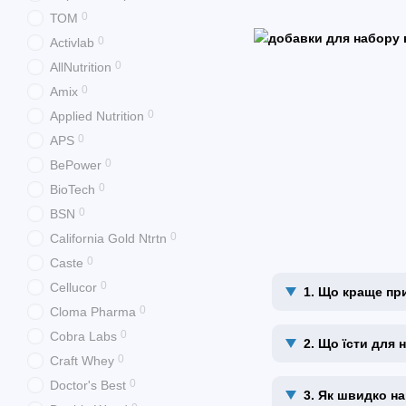
0
ТОМ
0
Activlab
0
AllNutrition
0
Amix
0
Applied Nutrition
0
APS
0
BePower
0
BioTech
0
BSN
0
California Gold Ntrtn
0
Caste
0
Cellucor
1. Що краще пр
0
Cloma Pharma
0
Cobra Labs
2. Що їсти для
0
Craft Whey
0
Doctor's Best
3. Як швидко н