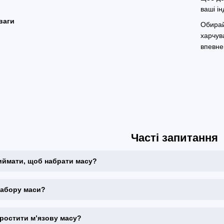
ваші ін
Обирай
харчув
впевне
Часті запитання
иймати, щоб набрати масу?
 набору маси?
аростити м’язову масу?