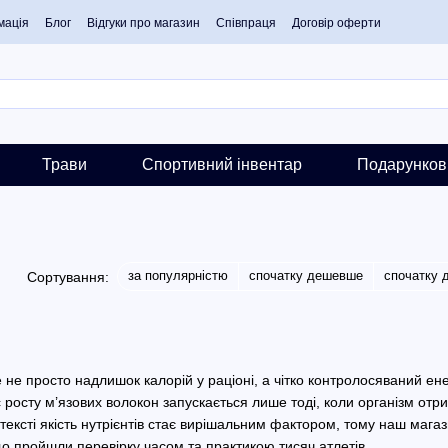
мація
Блог
Відгуки про магазин
Співпраця
Договір оферти
Трави
Спортивний інвентар
Подарунков
за популярністю
спочатку дешевше
спочатку 
Сортування:
 не просто надлишок калорій у раціоні, а чітко контролосяваний е
осту м’язових волокон запускається лише тоді, коли організм отри
тексті якість нутрієнтів стає вирішальним фактором, тому наш магази
о пройшли перевірку часом та практикою тисяч атлетів.