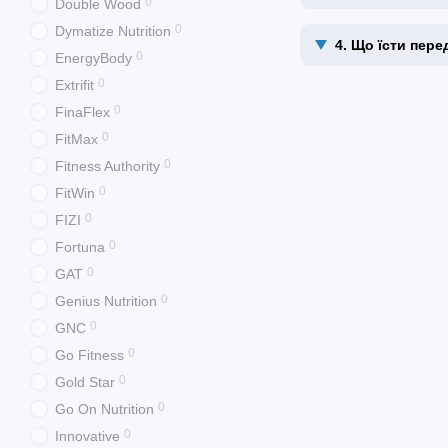
0
Double Wood
0
Dymatize Nutrition
4. Що їсти пер
0
EnergyBody
0
Extrifit
0
FinaFlex
0
FitMax
0
Fitness Authority
0
FitWin
0
FIZI
0
Fortuna
0
GAT
0
Genius Nutrition
0
GNC
0
Go Fitness
0
Gold Star
0
Go On Nutrition
0
Innovative