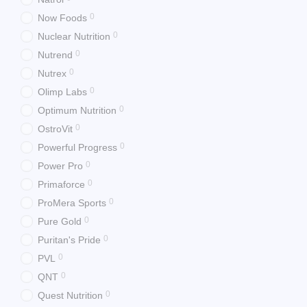
0
Now Foods
0
Nuclear Nutrition
0
Nutrend
0
Nutrex
0
Olimp Labs
0
Optimum Nutrition
0
OstroVit
0
Powerful Progress
0
Power Pro
0
Primaforce
0
ProMera Sports
0
Pure Gold
0
Puritan's Pride
0
PVL
0
QNT
0
Quest Nutrition