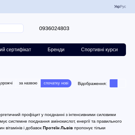
Укр
Рус
0936024803
ий сертифікат
Бренди
Спортивні курси
дорожчі
за назвою
спочатку нові
Відображення:
нергетичний профіцит у поєднанні з інтенсивними силовими
мує системне поєднання амінокислот, енергії та правильного
н вітамінів і добавок
Протеїн Львів
пропонує тільки