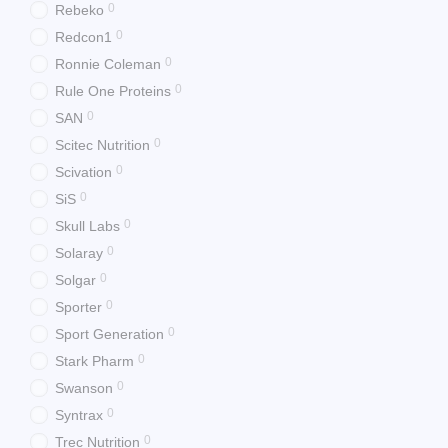
0
Rebeko
0
Redcon1
0
Ronnie Coleman
0
Rule One Proteins
0
SAN
0
Scitec Nutrition
0
Scivation
0
SiS
0
Skull Labs
0
Solaray
0
Solgar
0
Sporter
0
Sport Generation
0
Stark Pharm
0
Swanson
0
Syntrax
0
Trec Nutrition