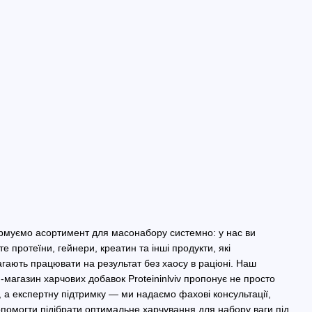
муємо асортимент для масонабору системно: у нас ви
е протеїни, гейнери, креатин та інші продукти, які
гають працювати на результат без хаосу в раціоні. Наш
-магазин харчових добавок Proteininlviv пропонує не просто
, а експертну підтримку — ми надаємо фахові консультації,
помогти підібрати оптимальне харчування для набору ваги під