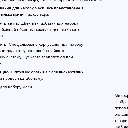
вання для набору маси, яке представлене в
 кілька критичних функцій:
трієнтів.
Ефективні добавки для набору
обхідний обсяг амінокислот для активного
ка.
сть.
Спеціалізоване харчування для набору
ти додаткову енергію без зайвого
ну систему, що часто трапляється при
і.
ацію.
Підтримує організм після виснажливих
чи процеси катаболізму.
Ми фор
знайдет
допома
онлайн
товари
щоб до