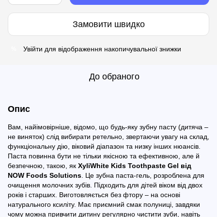
Замовити швидко
Увійти
для відображення накопичувальної знижки
%
До обраного
Опис
Вам, найімовірніше, відомо, що будь-яку зубну пасту (дитяча –
не виняток) слід вибирати ретельно, звертаючи увагу на склад,
функціональну дію, віковий діапазон та низку інших нюансів.
Паста повинна бути не тільки якісною та ефективною, але й
безпечною, такою, як
XyliWhite Kids Toothpaste Gel від
NOW Foods Solutions
. Це зубна паста-гель, розроблена для
очищення молочних зубів. Підходить для дітей віком від двох
років і старших. Виготовляється без фтору – на основі
натурального ксиліту. Має приємний смак полуниці, завдяки
чому можна привчити дитину регулярно чистити зуби, навіть