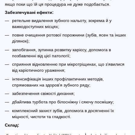
якщо поки що їй ця процедура не дуже подобається.
Забезпечувані ефекти:
ретельне видалення зубного нальоту, зокрема й у
важкодоступних місцях;
повне очищення ротової порожнини (зубів, ясен та інших
ділянок);
запобігання, зупинка розвитку карієсу, допомога в
позбавленні від цієї патології;
сприяння відновленню при мікротріщинах, що з’явилися
від каріотичного ураження;
інтенсифікація інших профілактичних методів,
спрямованих на здоров’я зубного ряду;
забезпечення свіжості дихання;
дбайлива турбота про білосніжну і сяючу посмішку;
комплексний захист зубів, допомога в досягненні їх
міцності, чистоти та гладкості.
Склад: