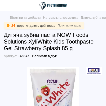
Вітаміни та добавки
Натуральна косметика
Дитяча зубна па
24
переглядають цей товар
Популярно зараз
Дитяча зубна паста NOW Foods
Solutions XyliWhite Kids Toothpaste
Gel Strawberry Splash 85 g
Артикул:
148347
Написати відгук