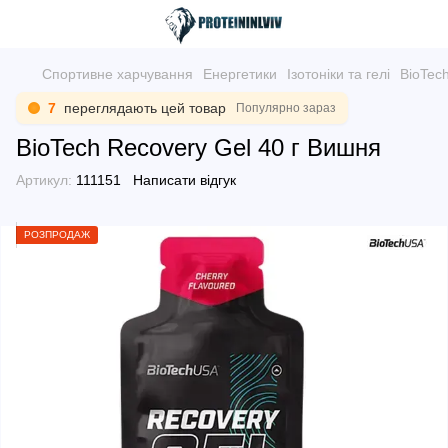
Спортивне харчування
Енергетики
Ізотоніки та гелі
BioTech
7
переглядають цей товар
Популярно зараз
BioTech Recovery Gel 40 г Вишня
Артикул:
111151
Написати відгук
РОЗПРОДАЖ