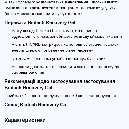
м'язи і одразу ж розпочати їхнє відновлення. Високий вміст
амінокислот з розгалуженим ланцюгом, допоможе усунути
болі в м язах та зменшити відчуття втоми.
Переваги Biotech Recovery Gel:
має у складі L-лізин і L-глютамін, які сприяють
відновленню м язів, запобігають розпаду м'язової тканини
містить triCARB-матрицю, яка поповнює втрачені запаси
енергії шляхом поповнення рівня глікогену
глюкозамін зміцнює суглоби і полегшує біль в них
мінерали допомагають підвищити здатність організму до
самовідновлення
Рекомендації щодо застосування застосування
Biotech Recovery Gel:
Приймати 1 порцію продукту через 30 хв після тренування.
Склад Biotech Recovery Gel:
Характеристики