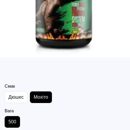
Смак
Дюшес
Мохіто
Вага
500