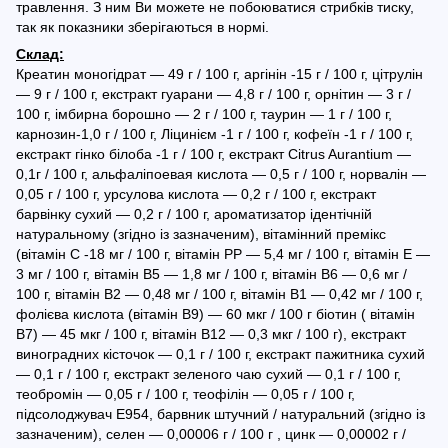
травлення. З ним Ви можете не побоюватися стрибків тиску,
так як показники зберігаються в нормі.
Склад:
Креатин моногідрат ― 49 г / 100 г, аргінін -15 г / 100 г, цітрулін
― 9 г / 100 г, екстракт гуарани ― 4,8 г / 100 г, орнітин ― 3 г /
100 г, імбирна борошно ― 2 г / 100 г, таурин ― 1 г / 100 г,
карнозин-1,0 г / 100 г, Ліцинієм -1 г / 100 г, кофеїн -1 г / 100 г,
екстракт гінко білоба -1 г / 100 г, екстракт Citrus Aurantium ―
0,1г / 100 г, альфаліпоевая кислота ― 0,5 г / 100 г, норвалін ―
0,05 г / 100 г, урсулова кислота ― 0,2 г / 100 г, екстракт
барвінку сухий ― 0,2 г / 100 г, ароматизатор ідентічній
натуральному (згідно із зазначеним), вітамінний премікс
(вітамін С -18 мг / 100 г, вітамін РР ― 5,4 мг / 100 г, вітамін Е ―
3 мг / 100 г, вітамін В5 ― 1,8 мг / 100 г, вітамін В6 ― 0,6 мг /
100 г, вітамін В2 ― 0,48 мг / 100 г, вітамін В1 ― 0,42 мг / 100 г,
фолієва кислота (вітамін В9) ― 60 мкг / 100 г біотин ( вітамін
В7) ― 45 мкг / 100 г, вітамін В12 ― 0,3 мкг / 100 г), екстракт
виноградних кісточок ― 0,1 г / 100 г, екстракт пажитника сухий
― 0,1 г / 100 г, екстракт зеленого чаю сухий ― 0,1 г / 100 г,
теобромін ― 0,05 г / 100 г, теофілін ― 0,05 г / 100 г,
підсолоджувач Е954, барвник штучний / натуральний (згідно із
зазначеним), селен ― 0,00006 г / 100 г , цинк ― 0,00002 г /