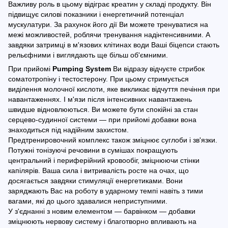
Важливу роль в цьому відіграє креатин у складі продукту. Він
підвищує силові показники і енергетичний потенціал
мускулатури. За рахунок його дії Ви можете тренуватися на
межі можливостей, роблячи тренування надінтенсивними. А
завдяки затримці в м'язових клітинах води Ваші біцепси стають
рельєфними і виглядають ще більш об'ємними.
При прийомі
Pumping System
Ви відразу відчуєте стрибок
соматотропіну і тестостерону. При цьому стримується
виділення молочної кислоти, яке викликає відчуття печіння при
навантаженнях. І м'язи після інтенсивних навантажень
швидше відновлюються. Ви можете бути спокійні за стан
серцево-судинної системи ― при прийомі добавки вона
знаходиться під надійним захистом.
Предтренировочний комплекс також зміцнює суглоби і зв'язки.
Потужні тонізуючі речовини в сумішах покращують
центральний і периферійний кровообіг, зміцнюючи стінки
капілярів. Ваша сила і витривалість росте на очах, що
досягається завдяки стимуляції енергетиками. Вони
заряджають Вас на роботу в ударному темпі навіть з тими
вагами, які до цього здавалися неприступними.
У з'єднанні з новим елементом ― барвінком ― добавки
зміцнюють нервову систему і благотворно впливають на