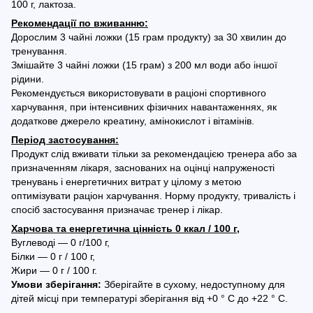
100 г, лактоза.
Рекомендації по вживанню:
Дорослим 3 чайні ложки (15 грам продукту) за 30 хвилин до
тренування.
Змішайте 3 чайні ложки (15 грам) з 200 мл води або іншої
рідини.
Рекомендується використовувати в раціоні спортивного
харчування, при інтенсивних фізичних навантаженнях, як
додаткове джерело креатину, амінокислот і вітамінів.
Період застосування:
Продукт слід вживати тільки за рекомендацією тренера або за
призначенням лікаря, заснованих на оцінці напруженості
тренувань і енергетичних витрат у цілому з метою
оптимізувати раціон харчування. Норму продукту, тривалість і
спосіб застосування призначає тренер і лікар.
Харчова та енергетична цінність 0 ккал / 100 г,
Вуглеводі — 0 г/100 г,
Білки ― 0 г / 100 г,
Жири ― 0 г / 100 г.
Умови зберігання:
Зберігайте в сухому, недоступному для
дітей місці при температурі зберігання від +0 ° С до +22 ° С.