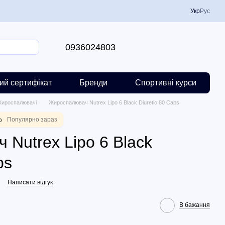
Укр
Рус
0936024803
ий сертифікат
Бренди
Спортивні курси
ироспалювачі
Жироспалювач Nutrex Lipo 6 Black Diuretic 80 Caps
р
Популярно зараз
Nutrex Lipo 6 Black
ps
Написати відгук
В бажання