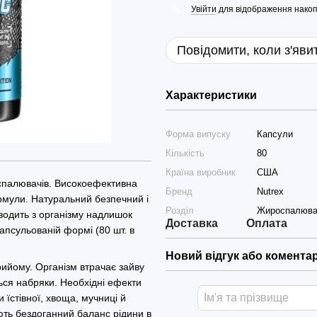
Увійти
для відображення накоп
%
Повідомити, коли з'яви
Характеристики
Форма випуску
Капсули
Кількість
80
Країна виробник
США
оспалювачів. Високоефективна
Бренд
Nutrex
ормули. Натуральний безпечний і
Розділ
Жироспалюва
водить з організму надлишок
Доставка
Оплата
капсульованій формі (80 шт. в
Новий відгук або комента
ийому. Організм втрачає зайву
ться набряки. Необхідні ефекти
їстівної, хвоща, мучниці й
ують бездоганний баланс рідини в