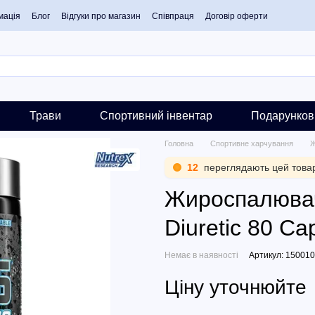
мація
Блог
Відгуки про магазин
Співпраця
Договір оферти
Трави
Спортивний інвентар
Подарунков
Головна
Спортивне харчування
Ж
12
переглядають цей това
Жироспалювач 
Diuretic 80 Ca
Немає в наявності
Артикул: 150010
Ціну уточнюйте