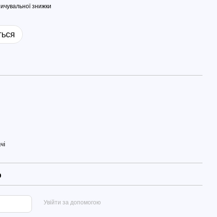
ичувальної знижки
ться
чі
р
Увійти за допомогою