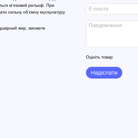
ться м’язовий рельєф. При
мати сильну об’ємну мускулатуру
дшкірний жир, зможете
Оцініть товар
Надіслати