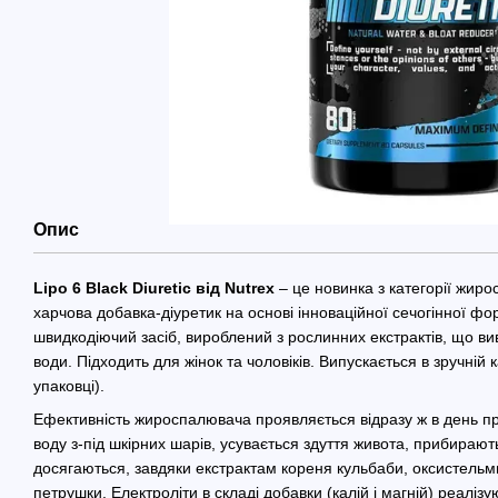
Опис
Lipo 6 Black Diuretic від Nutrex
– це новинка з категорії жир
харчова добавка-діуретик на основі інноваційної сечогінної ф
швидкодіючий засіб, вироблений з рослинних екстрактів, що ви
води. Підходить для жінок та чоловіків. Випускається в зручній 
упаковці).
Ефективність жироспалювача проявляється відразу ж в день пр
воду з-під шкірних шарів, усувається здуття живота, прибираю
досягаються, завдяки екстрактам кореня кульбаби, оксистельми 
петрушки. Електроліти в складі добавки (калій і магній) реаліз