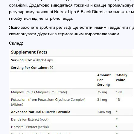
організмі. Додатково виводяться токсини й краще промальовує
регулярному вживанні Nutrex Lipo 6 Black Diuretic ви зможете 
і позбутися від непотрібної води.
Якщо захочете зробити рельєф ще естетичнішим і видалити пі
скомпонувати діуретик з термогенним жироспалювачем.
Склад: