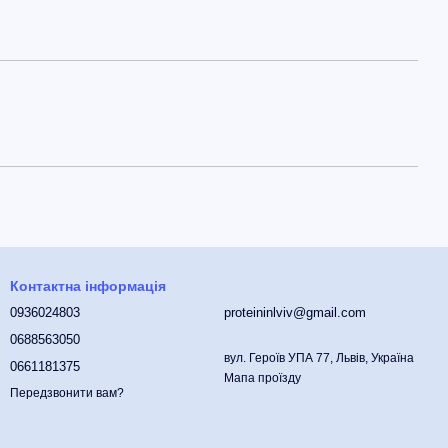
Контактна інформація
0936024803
proteininlviv@gmail.com
0688563050
вул. Героїв УПА 77, Львів, Україна
0661181375
Мапа проїзду
Передзвонити вам?