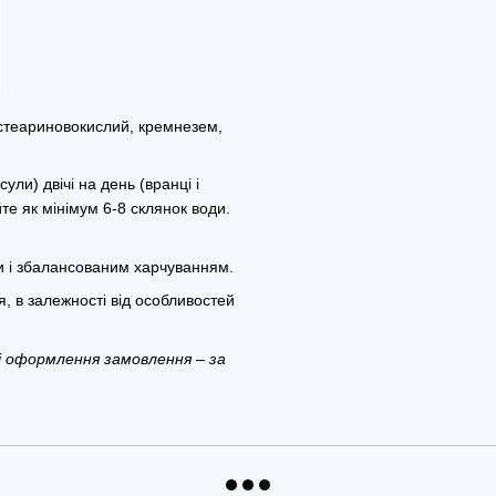
 стеариновокислий, кремнезем,
ули) двічі на день (вранці і
е як мінімум 6-8 склянок води.
 і збалансованим харчуванням.
, в залежності від особливостей
s і оформлення замовлення – за