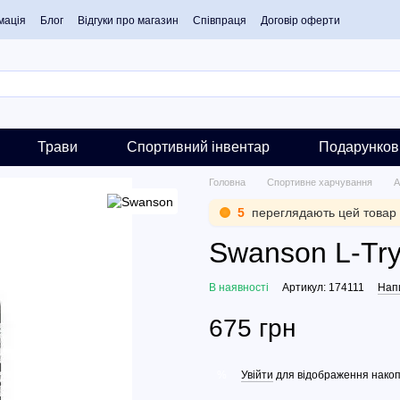
мація
Блог
Відгуки про магазин
Співпраця
Договір оферти
Трави
Спортивний інвентар
Подарунков
Головна
Спортивне харчування
А
5
переглядають цей товар
Swanson L-Tr
В наявності
Артикул: 174111
Напи
675 грн
Увійти
для відображення накоп
%