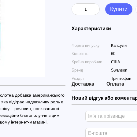
Купити
Характеристики
Форма випуску
Капсули
Кількість
60
Країна виробник
США
Бренд
Swanson
Розділ
Триптофан
Доставка
Оплата
слотна добавка американського
Новий відгук або комента
 яка відіграє надважливу роль в
ніну – речовин, пов’язаних зі
 емоційне благополуччя з цим
ому інтернет-магазині.