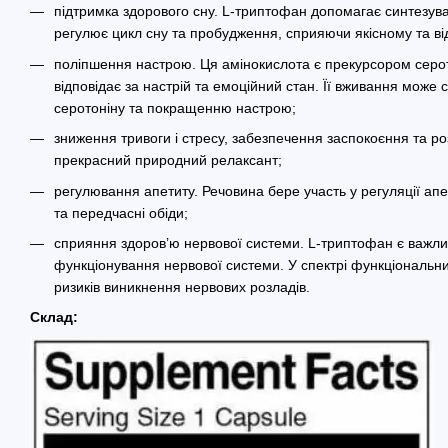
підтримка здорового сну. L-триптофан допомагає синтезува
регулює цикл сну та пробудження, сприяючи якісному та ві
поліпшення настрою. Ця амінокислота є прекурсором серо
відповідає за настрій та емоційний стан. Її вживання може
серотоніну та покращенню настрою;
зниження тривоги і стресу, забезпечення заспокоєння та 
прекрасний природний релаксант;
регулювання апетиту. Речовина бере участь у регуляції апе
та передчасні обіди;
сприяння здоров’ю нервової системи. L-триптофан є важл
функціонування нервової системи. У спектрі функціональн
ризиків виникнення нервових розладів.
Склад: