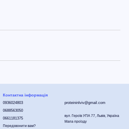
Контактна інформація
0936024803
proteininlviv@gmail.com
0688563050
вул. Героїв УПА 77, Львів, Україна
0661181375
Мапа проїзду
Передзвонити вам?