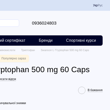
Укр
Рус
0936024803
ий сертифікат
Бренди
Спортивні курси
мінокислоти
Триптофан
Swanson L-Tryptophan 500 mg 60 Caps
Популярно зараз
yptophan 500 mg 60 Caps
сати відгук
В бажання
ичувальної знижки