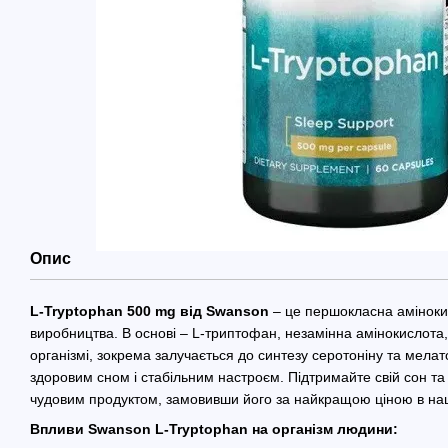
Опис
L-Tryptophan 500 mg від Swanson
– це першокласна аміноки
виробництва. В основі – L-триптофан, незамінна амінокислота,
організмі, зокрема залучається до синтезу серотоніну та мелато
здоровим сном і стабільним настроєм. Підтримайте свій сон та
чудовим продуктом, замовивши його за найкращою ціною в наш
Впливи Swanson L-Tryptophan на організм людини: