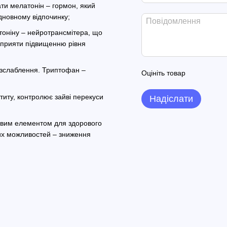
ти мелатонін – гормон, який
дновному відпочинку;
тоніну – нейротрансмітера, що
 сприяти підвищенню рівня
розслаблення. Триптофан –
Оцініть товар
титу, контролює зайві перекуси
Надіслати
ивим елементом для здорового
их можливостей – зниження