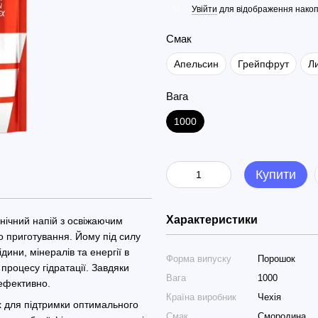
Увійти
для відображення накоп
%
Смак
Апельсин
Грейпфрут
Л
Вага
1000
Купити
Характеристики
нічний напій з освіжаючим
о приготування. Йому під силу
ини, мінералів та енергії в
Форма випуску
Порошок
роцесу гідратації. Завдяки
Вага
1000
ефективно.
Країна виробник
Чехія
их для підтримки оптимального
Смак
Смородина