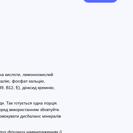
чна кислоти, лимоннокислий
 калію, фосфат кальцію,
В9, B12, E), діоксид кремнію,
ди. Так готується одна порція.
 Перед використанням збовтуйте.
овокувати дисбаланс мінералів
лих фізичних навантаженнях й