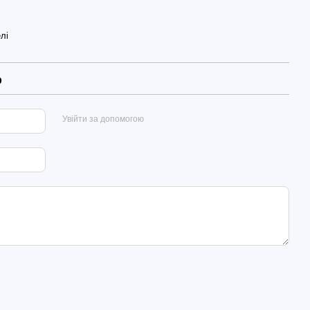
елі
р
Увійти за допомогою