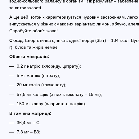
водно-сольового балансу в організмі. Як результат – забезпече
та витривалості.
А ще цей ізотонік характеризується чудовим засвоєнням, легко
випускається у різних смакових варіантах: лимон, яблуко, апе
Спробуйте обов’язково!
Склад
. Енергетична цінність однієї порції (35 г) – 134 ккал. Вуг
г), білків та жирів немає.
Обсяги мінералів:
0,2 г натрію (хлориду, цитрату);
5 мг магнію (нітрату);
20 мг калію (глюконату);
57,5 мг кальцію (з них глюконату – 15 мг);
150 мг хлору (хлористого натрію).
Вітамінна матриця:
36,4 мг – С;
7,3 мг – В3;