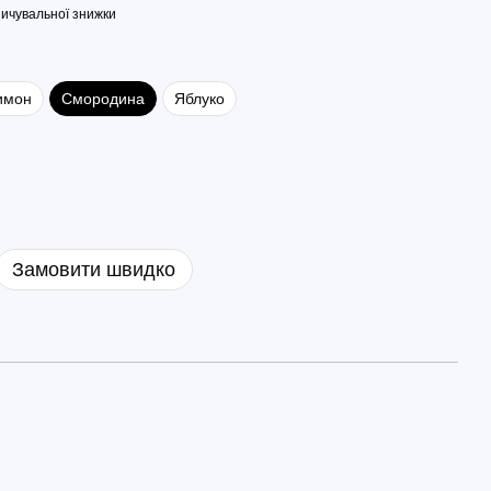
ичувальної знижки
имон
Смородина
Яблуко
Замовити швидко