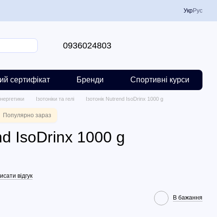
Укр
Рус
0936024803
ий сертифікат
Бренди
Спортивні курси
нергетики
Ізотоніки та гелі
Ізотонік Nutrend IsoDrinx 1000 g
Популярно зараз
nd IsoDrinx 1000 g
исати відгук
В бажання