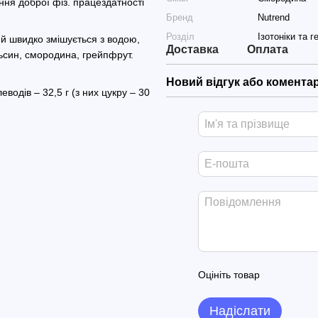
ння доброї фіз. працездатності
Бренд
Nutrend
Розділ
Ізотоніки та г
 й швидко змішується з водою,
Доставка
Оплата
льсин, смородина, грейпфрут.
Новий відгук або комента
леводів – 32,5 г (з них цукру – 30
Оцініть товар
Надіслати