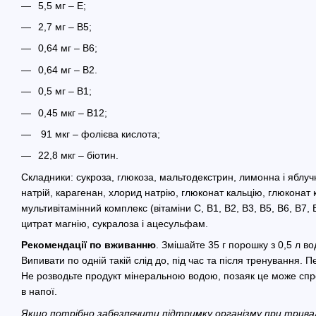
5,5 мг – Е;
2,7 мг – В5;
0,64 мг – В6;
0,64 мг – В2.
0,5 мг – В1;
0,45 мкг – В12;
91 мкг – фолієва кислота;
22,8 мкг – біотин.
Складники: сукроза, глюкоза, мальтодекстрин, лимонна і яблу
натрій, карагенан, хлорид натрію, глюконат кальцію, глюконат
мультивітамінний комплекс (вітаміни C, В1, В2, B3, B5, B6, В7, 
цитрат магнію, сукралоза і ацесульфам.
Рекомендації по вживанню
. Змішайте 35 г порошку з 0,5 л во
Випивати по одній такій слід до, під час та після тренування.
Не розводьте продукт мінеральною водою, позаяк це може спр
в напої.
Якщо потрібно забезпечити підтримку організму при трива