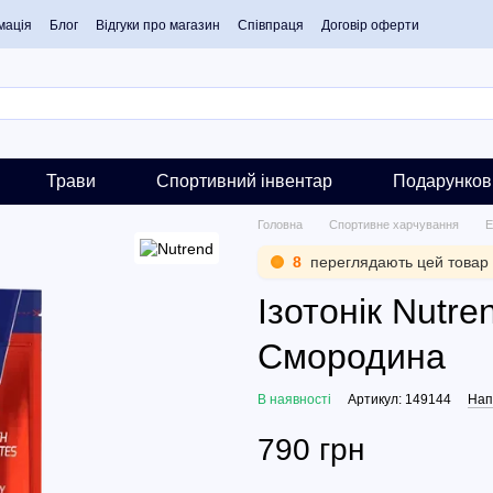
мація
Блог
Відгуки про магазин
Співпраця
Договір оферти
Трави
Спортивний інвентар
Подарунков
Головна
Спортивне харчування
Е
8
переглядають цей товар
Ізотонік Nutre
Смородина
В наявності
Артикул: 149144
Нап
790 грн