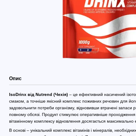
Опис
IsoDrinx від Nutrend (Чехія)
– це ефективний насичений ізото
смаком, а точніше якісний комплекс поживних речовин для йог
задовольнити потреби організму, відновивши втрачені запаси рід
повному обсязі. Продукт стимулює оперативніше проходження п
вітамінному комплексу відновлення досягається максимально 
В основі – унікальний комплекс вітамінів і мінералів, необхідн