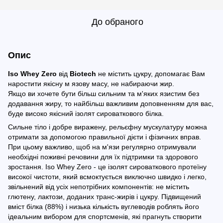
До обраного
Опис
Iso Whey Zero
від
Biotech
не містить цукру, допомагає Вам
наростити якісну м язову масу, не набираючи жир.
Якщо ви хочете бути більш сильним та м'яких язистим без
додавання жиру, то найбільш важливим доповненням для вас,
буде високо якісний ізолят сироваткового білка.
Сильне тіло і добре виражену, рельєфну мускулатуру можна
отримати за допомогою правильної дієти і фізичних вправ.
При цьому важливо, щоб на м'язи регулярно отримували
необхідні поживні речовини для їх підтримки та здорового
зростання. Iso Whey Zero - це ізолят сироваткового протеїну
високої чистоти, який всмоктується виключно швидко і легко,
звільнений від усіх непотрібних компонентів: не містить
глютену, лактози, доданих транс-жирів і цукру. Підвищений
вміст білка (88%) і низька кількість вуглеводів роблять його
ідеальним вибором для спортсменів, які прагнуть створити