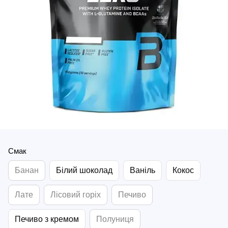
Смак
Банан
Білий шоколад
Ваніль
Кокос
Лате
Лісовий горіх
Печиво
Печиво з кремом
Полуниця