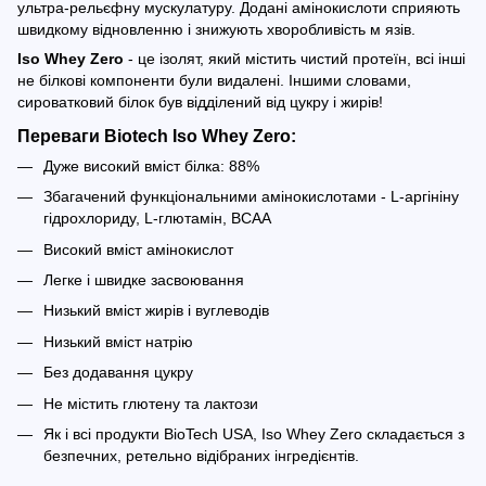
ультра-рельєфну мускулатуру. Додані амінокислоти сприяють
швидкому відновленню і знижують хворобливість м язів.
Iso Whey Zero
- це ізолят, який містить чистий протеїн, всі інші
не білкові компоненти були видалені. Іншими словами,
сироватковий білок був відділений від цукру і жирів!
Переваги
Biotech Iso Whey Zero:
Дуже високий вміст білка: 88%
Збагачений функціональними амінокислотами - L-аргініну
гідрохлориду, L-глютамін, BCAA
Високий вміст амінокислот
Легке і швидке засвоювання
Низький вміст жирів і вуглеводів
Низький вміст натрію
Без додавання цукру
Не містить глютену та лактози
Як і всі продукти BioTech USA, Iso Whey Zero складається з
безпечних, ретельно відібраних інгредієнтів.