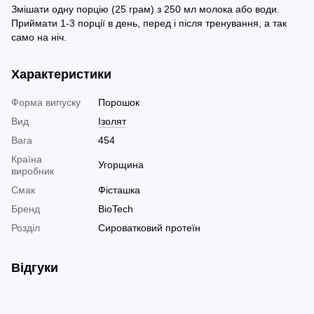
З
мішати одну порцію (25 грам) з 250 мл молока або води.
Приймати 1-3 порції в день, перед і після тренування, а так
само на ніч.
Характеристики
Форма випуску
Порошок
Вид
Ізолят
Вага
454
Країна
Угорщина
виробник
Смак
Фісташка
Бренд
BioTech
Розділ
Сироватковий протеїн
Відгуки