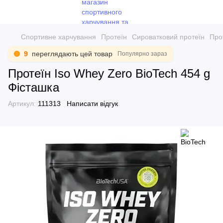
Спортивне харчування
Протеїн
Сироватковий протеїн
Про
9
переглядають цей товар
Популярно зараз
Протеїн Iso Whey Zero BioTech 454 g
Фісташка
Артикул:
111313
Написати відгук