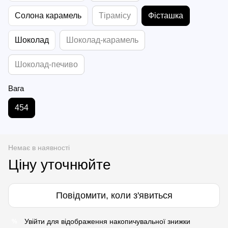
Солона карамель
Тірамісу
Фісташка
Шоколад
Шоколад-карамель
Шоколад-печиво
Вага
454
Немає в наявності
Ціну уточнюйте
Повідомити, коли з'явиться
Увійти
для відображення накопичувальної знижки
%