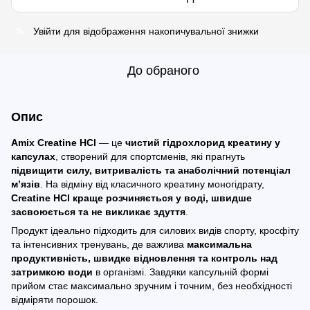
Увійти
для відображення накопичувальної знижки
%
До обраного
Опис
Amix Creatine HCl
— це
чистий гідрохлорид креатину у
капсулах
, створений для спортсменів, які прагнуть
підвищити силу, витривалість та анаболічний потенціал
м’язів
. На відміну від класичного креатину моногідрату,
Creatine HCl краще розчиняється у воді, швидше
засвоюється та не викликає здуття
.
Продукт ідеально підходить для силових видів спорту, кросфіту
та інтенсивних тренувань, де важлива
максимальна
продуктивність, швидке відновлення та контроль над
затримкою води
в організмі. Завдяки капсульній формі
прийом стає максимально зручним і точним, без необхідності
відміряти порошок.