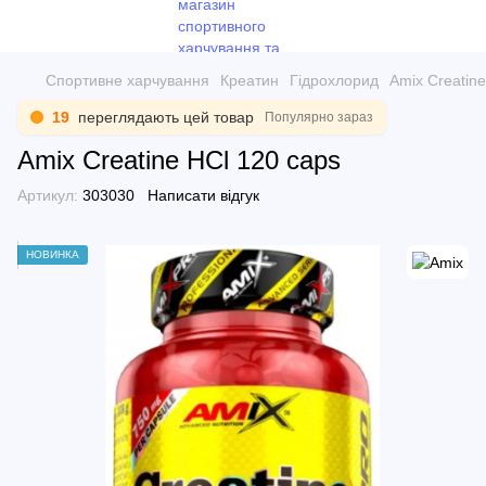
Спортивне харчування
Креатин
Гідрохлорид
Amix Creatine
19
переглядають цей товар
Популярно зараз
Amix Creatine HCl 120 caps
Артикул:
303030
Написати відгук
НОВИНКА