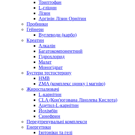
Триптофан
L-гліцин
Лізин
Аргінін Лізин Орнітин
Пробники
Гейнери
Вуглеводи (карбо)
Креатин
Алкалін
Багатокомпонентний
Гідрохлорид
Малат
Моногідрат
Бустери тестостерону
HMB
ZMA (комплекс цинку і магнію)
Жироспалювачі
L-карнітин
CLA (Кон'югована Лінолева Кислота)
Ацетил-L-карнітин
Йохімбін
Синефрин
Передтренувальні комплекси
Енергетики
Ізотоніки та гелі