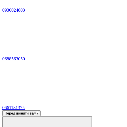
0936024803
0688563050
0661181375
Передзвонити вам?