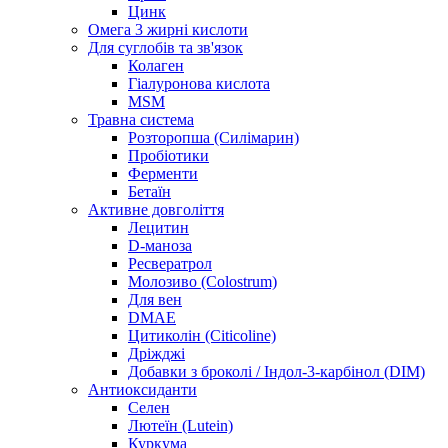
Цинк
Омега 3 жирні кислоти
Для суглобів та зв'язок
Колаген
Гіалуронова кислота
MSM
Травна система
Розторопша (Силімарин)
Пробіотики
Ферменти
Бетаїн
Активне довголіття
Лецитин
D-маноза
Ресвератрол
Молозиво (Colostrum)
Для вен
DMAE
Цитиколін (Citicoline)
Дріжджі
Добавки з броколі / Індол-3-карбінол (DIM)
Антиоксиданти
Селен
Лютеїн (Lutein)
Куркума