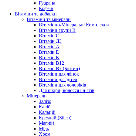
Гуарана
Кофеїн
Вітаміни та добавки
Вітаміни та мінерали
Вітамінно-Мінеральні Комплекси
Вітаміни групи B
Вітамін С
Вітамін Д3
Вітамін А
Вітамін Е
Вітамін K
Вітамін В12
Вітамін В7 (Біотин)
Вітаміни для жінок
Вітаміни для дітей
Вітаміни для чоловіків
Для шкіри, волосся і нігтів
Мінерали
Залізо
Калій
Кальцій
Кремній (Silica)
Магній
Мідь
Хром