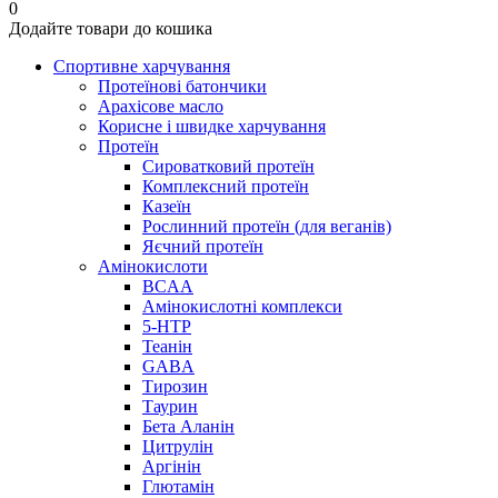
0
Додайте товари до кошика
Спортивне харчування
Протеїнові батончики
Арахісове масло
Корисне і швидке харчування
Протеїн
Сироватковий протеїн
Комплексний протеїн
Казеїн
Рослинний протеїн (для веганів)
Яєчний протеїн
Амінокислоти
BCAA
Амінокислотні комплекси
5-HTP
Теанін
GABA
Тирозин
Таурин
Бета Аланін
Цитрулін
Аргінін
Глютамін