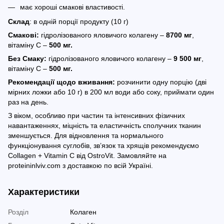
має хороші смакові властивості.
Склад
: в одній порції продукту (10 г)
Смакові
:
гідролізованого яловичого колагену –
8700 мг
,
вітаміну С –
500 мг.
Без Смаку:
гідролізованого яловичого колагену –
9 500 мг
,
вітаміну С –
500 мг.
Рекомендації щодо вживання:
розчинити одну порцію (дві
мірних ложки або 10 г) в 200 мл води або соку, приймати один
раз на день.
З віком, особливо при частин та інтенсивних фізичних
навантаженнях, міцність та еластичність сполучних тканин
зменшується. Для відновлення та нормального
функціонування суглобів, зв’язок та хрящів рекомендуємо
Collagen + Vitamin C від OstroVit. Замовляйте на
proteininlviv.com з доставкою по всій Україні.
Характеристики
Розділ
Колаген