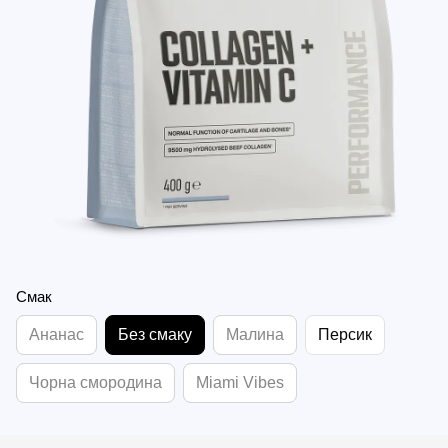
Смак
Ананас
Без смаку
Малина
Персик
Чорна смородина
Miami Vibes