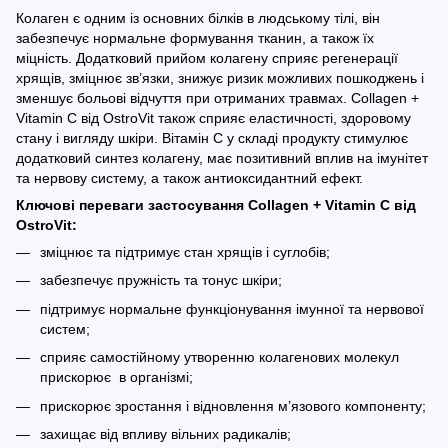
Колаген є одним із основних білків в людському тілі, він
забезпечує нормальне формування тканин, а також їх
міцність. Додатковий прийом колагену сприяє регенерації
хрящів, зміцнює зв’язки, знижує ризик можливих пошкоджень і
зменшує больові відчуття при отриманих травмах. Collagen +
Vitamin C від OstroVit також сприяє еластичності, здоровому
стану і вигляду шкіри. Вітамін С у складі продукту стимулює
додатковий синтез колагену, має позитивний вплив на імунітет
та нервову систему, а також антиоксидантний ефект.
Ключові переваги застосування Collagen + Vitamin C від
OstroVit:
зміцнює та підтримує стан хрящів і суглобів;
забезпечує пружність та тонус шкіри;
підтримує нормальне функціонування імунної та нервової
систем;
сприяє самостійному утворенню колагенових молекул
прискорює в організмі;
прискорює зростання і відновлення м’язового компоненту;
захищає від впливу вільних радикалів;