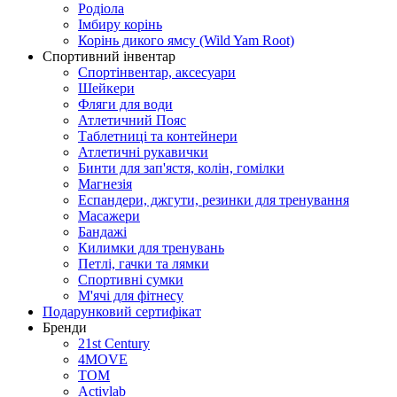
Родіола
Імбиру корінь
Корінь дикого ямсу (Wild Yam Root)
Спортивний інвентар
Спортінвентар, аксесуари
Шейкери
Фляги для води
Атлетичний Пояс
Таблетниці та контейнери
Атлетичні рукавички
Бинти для зап'ястя, колін, гомілки
Магнезія
Еспандери, джгути, резинки для тренування
Масажери
Бандажі
Килимки для тренувань
Петлі, гачки та лямки
Спортивні сумки
М'ячі для фітнесу
Подарунковий сертифікат
Бренди
21st Century
4MOVE
ТОМ
Activlab