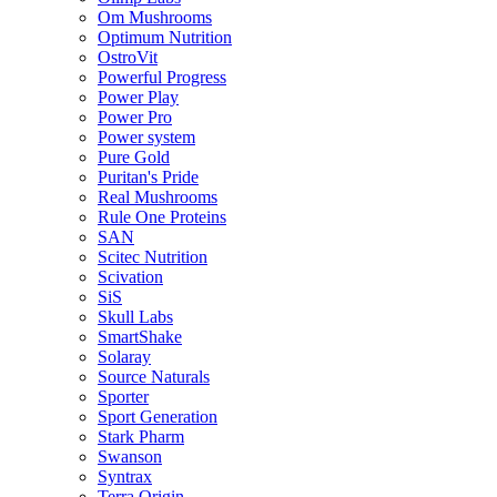
Om Mushrooms
Optimum Nutrition
OstroVit
Powerful Progress
Power Play
Power Pro
Power system
Pure Gold
Puritan's Pride
Real Mushrooms
Rule One Proteins
SAN
Scitec Nutrition
Scivation
SiS
Skull Labs
SmartShake
Solaray
Source Naturals
Sporter
Sport Generation
Stark Pharm
Swanson
Syntrax
Terra Origin