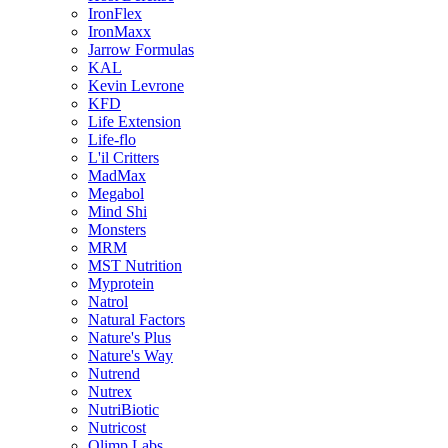
IronFlex
IronMaxx
Jarrow Formulas
KAL
Kevin Levrone
KFD
Life Extension
Life-flo
L'il Critters
MadMax
Megabol
Mind Shi
Monsters
MRM
MST Nutrition
Myprotein
Natrol
Natural Factors
Nature's Plus
Nature's Way
Nutrend
Nutrex
NutriBiotic
Nutricost
Olimp Labs