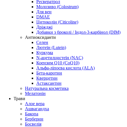
Ресвератрол
Молозиво (Colostrum)
Для вен
DMAE
Цитиколін (Citicoline)
Дріжджі
Добавки з броколі / Індол-3-карбінол (DIM)
Антиоксиданти
Селен
Лютеїн (Lutein)
Куркума
N-ацетилцистеїн (NAC)
Коензим Q10 (CoQ10)
Альфа-ліпоєва кислота (ALA)
Бета-каротин
Кверцетин
Астаксантин
Натуральна косметика
Мелатонін
Трави
Алое вера
Ашвагандха
Бакопа
Берберин
Босвелія