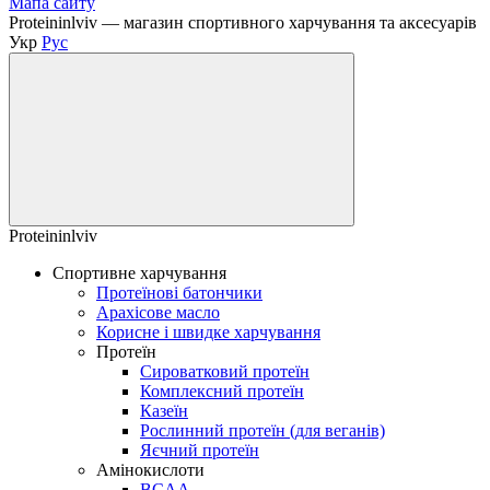
Мапа сайту
Proteininlviv — магазин спортивного харчування та аксесуарів
Укр
Рус
Proteininlviv
Спортивне харчування
Протеїнові батончики
Арахісове масло
Корисне і швидке харчування
Протеїн
Сироватковий протеїн
Комплексний протеїн
Казеїн
Рослинний протеїн (для веганів)
Яєчний протеїн
Амінокислоти
BCAA