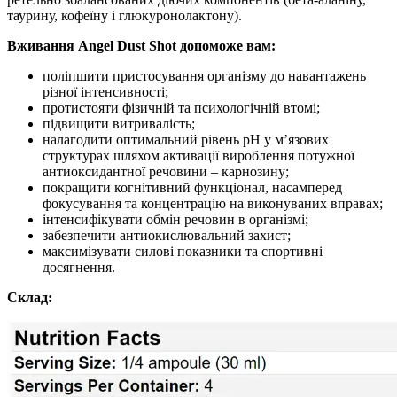
таурину, кофеїну і глюкуронолактону).
Вживання Angel Dust Shot допоможе вам:
поліпшити пристосування організму до навантажень
різної інтенсивності;
протистояти фізичній та психологічній втомі;
підвищити витривалість;
налагодити оптимальний рівень pH у м’язових
структурах шляхом активації вироблення потужної
антиоксидантної речовини – карнозину;
покращити когнітивний функціонал, насамперед
фокусування та концентрацію на виконуваних вправах;
інтенсифікувати обмін речовин в організмі;
забезпечити антиокислювальний захист;
максимізувати силові показники та спортивні
досягнення.
Склад: