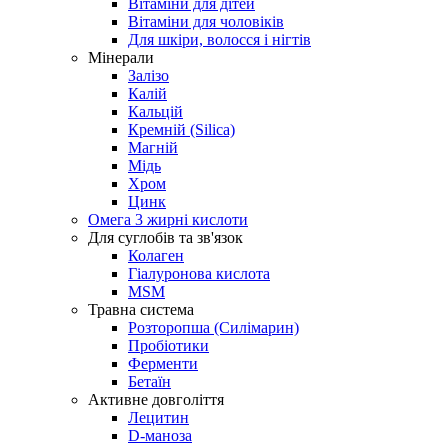
Вітаміни для дітей
Вітаміни для чоловіків
Для шкіри, волосся і нігтів
Мінерали
Залізо
Калій
Кальцій
Кремній (Silica)
Магній
Мідь
Хром
Цинк
Омега 3 жирні кислоти
Для суглобів та зв'язок
Колаген
Гіалуронова кислота
MSM
Травна система
Розторопша (Силімарин)
Пробіотики
Ферменти
Бетаїн
Активне довголіття
Лецитин
D-маноза