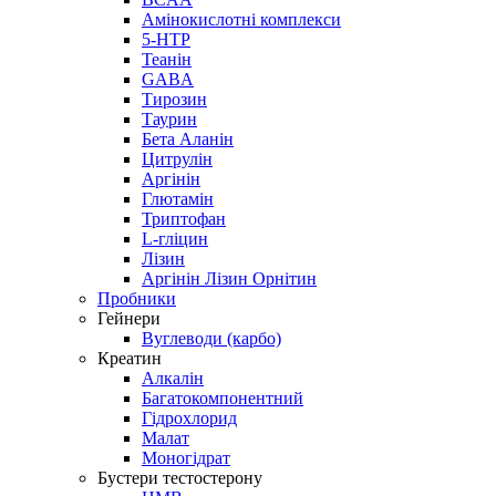
Амінокислотні комплекси
5-HTP
Теанін
GABA
Тирозин
Таурин
Бета Аланін
Цитрулін
Аргінін
Глютамін
Триптофан
L-гліцин
Лізин
Аргінін Лізин Орнітин
Пробники
Гейнери
Вуглеводи (карбо)
Креатин
Алкалін
Багатокомпонентний
Гідрохлорид
Малат
Моногідрат
Бустери тестостерону