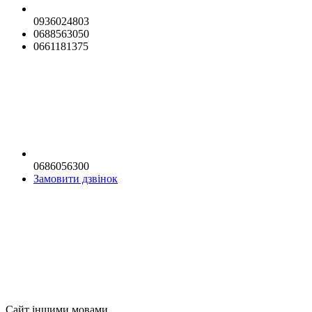
0936024803
0688563050
0661181375
0686056300
Замовити дзвінок
Сайт іншими мовами