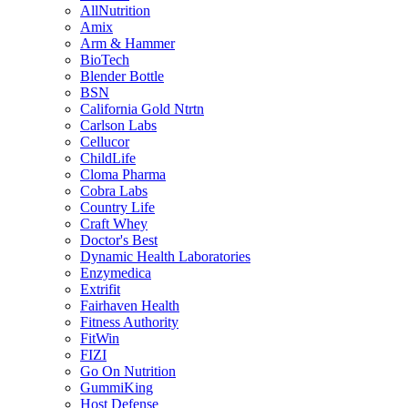
AllNutrition
Amix
Arm & Hammer
BioTech
Blender Bottle
BSN
California Gold Ntrtn
Carlson Labs
Cellucor
ChildLife
Cloma Pharma
Cobra Labs
Country Life
Craft Whey
Doctor's Best
Dynamic Health Laboratories
Enzymedica
Extrifit
Fairhaven Health
Fitness Authority
FitWin
FIZI
Go On Nutrition
GummiKing
Host Defense