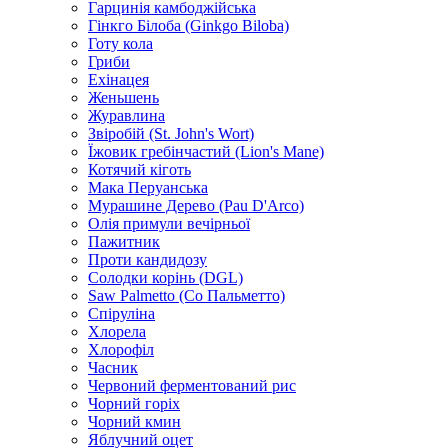
Гарцинія камбоджійська
Гінкго Білоба (Ginkgo Biloba)
Готу кола
Гриби
Ехінацея
Женьшень
Журавлина
Звіробій (St. John's Wort)
Їжовик гребінчастий (Lion's Mane)
Котячий кіготь
Мака Перуанська
Мурашине Дерево (Pau D'Arco)
Олія примули вечірньої
Пажитник
Проти кандидозу
Солодки корінь (DGL)
Saw Palmetto (Со Пальметто)
Спіруліна
Хлорела
Хлорофіл
Часник
Червоний ферментований рис
Чорний горіх
Чорний кмин
Яблучний оцет