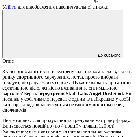
%
Увійти
для відображення накопичувальної знижки
До обраного
Опис
З усієї різноманітності передтренувальних комплексів, які є на
ринку спортивного харчування, не так просто вибрати
продукт, що радує у всіх сенсах. Шукаєте варіант, примітний
ефективною дією, легкістю вживання та оптимальною
вартістю? Беріть
передтренік Skull Labs Angel Dust Shot
. Він
поєднав у собі чимало переваг, є одним із найкращих у своїй
категорії, а відтак користується незмінним попитом серед
споживачів.
Цей комплекс для продуктивних тренувань має рідку форму.
Випускається порційно (по 4 порції у пляшці 120 мл).
Характеризується активним та оперативним засвоєнням
ретельно збалансованих діючих компонентів (бета-аланіну,