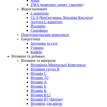
HMB
ZMA (комплекс цинку і магнію)
Жироспалювачі
L-карнітин
CLA (Кон'югована Лінолева Кислота)
Ацетил-L-карнітин
Йохімбін
Синефрин
Передтренувальні комплекси
Енергетики
Ізотоніки та гелі
Гуарана
Кофеїн
Вітаміни та добавки
Вітаміни та мінерали
Вітамінно-Мінеральні Комплекси
Вітаміни групи B
Вітамін С
Вітамін Д3
Вітамін А
Вітамін Е
Вітамін K
Вітамін В12
Вітамін В7 (Біотин)
Вітаміни для жінок