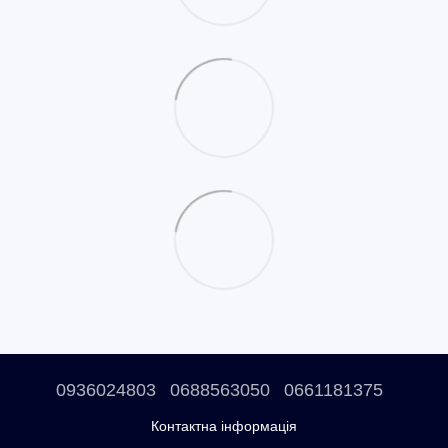
0936024803
0688563050
0661181375
Контактна інформація