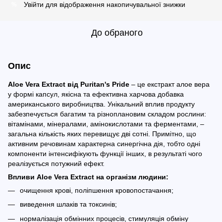
Увійти
для відображення накопичувальної знижки
%
До обраного
Опис
Aloe Vera Extract від Puritan's Pride
– це екстракт алое вера
у формі капсул, якісна та ефективна харчова добавка
американського виробництва. Унікальний вплив продукту
забезпечується багатим та різноплановим складом рослини:
вітамінами, мінералами, амінокислотами та ферментами, –
загальна кількість яких перевищує дві сотні. Примітно, що
активним речовинам характерна синергічна дія, тобто одні
компоненти інтенсифікують функції інших, в результаті чого
реалізується потужний ефект.
Впливи Aloe Vera Extract на організм людини:
очищення крові, поліпшення кровопостачання;
виведення шлаків та токсинів;
нормалізація обмінних процесів, стимуляція обміну