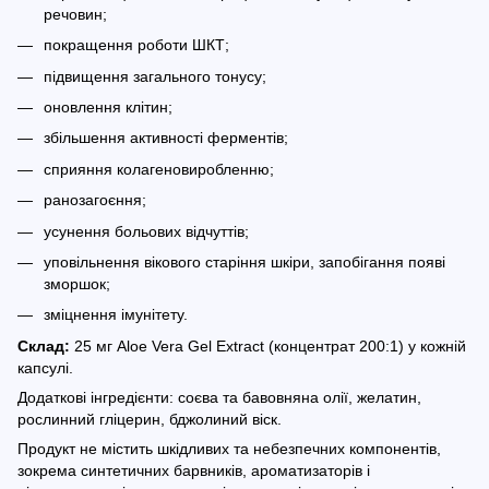
речовин;
покращення роботи ШКТ;
підвищення загального тонусу;
оновлення клітин;
збільшення активності ферментів;
сприяння колагеновиробленню;
ранозагоєння;
усунення больових відчуттів;
уповільнення вікового старіння шкіри, запобігання появі
зморшок;
зміцнення імунітету.
Склад:
25 мг Aloe Vera Gel Extract (концентрат 200:1) у кожній
капсулі.
Додаткові інгредієнти: соєва та бавовняна олії, желатин,
рослинний гліцерин, бджолиний віск.
Продукт не містить шкідливих та небезпечних компонентів,
зокрема синтетичних барвників, ароматизаторів і