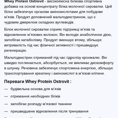
Whey Protein Ostrovit
- високоякісна білкова спортивна
добавка на основі концентрату білка молочної сироватки. Цей
білок забезпечує організм амінокислотами для побудови
м'язів. Продукт доповнений мальтодекстрином, що є
чудовим джерелом складних вуглеводів.
Білок молочної сироватки сприяє підтримці м'язів та
відновленню м'язових волокон. Він володіє анаболічною дією,
запобігає катаболізму. Продукт зменшує втому, збільшує
витривалість під час фізичної активності і пришвидшує
регенерацію.
Мальтодекстрин отриманий під час гідролізу крохмалю. Він
швидко поглинається, абсорбується, не викликає дискомфорту
в шлунку. Речовина забезпечує спортсмена енергією, збільшує
транспортування креатину і амінокислот в м'язові клітини.
Переваги Whey Protein Ostrovit :
будівельна основа для м'язів
отримання необхідних білків
запобігає розпаду м'язової тканини
пришвидшене відновлення після тренування