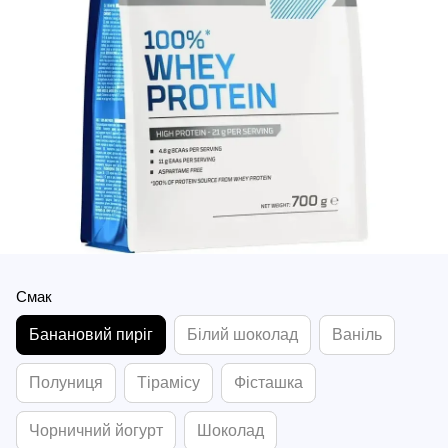
Смак
Банановий пиріг
Білий шоколад
Ваніль
Полуниця
Тірамісу
Фісташка
Чорничний йогурт
Шоколад