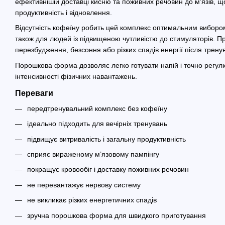
ефективнішій доставці кисню та поживних речовин до м’язів, щ
продуктивність і відновлення.
Відсутність кофеїну робить цей комплекс оптимальним вибором
також для людей із підвищеною чутливістю до стимуляторів. П
перезбудження, безсоння або різких спадів енергії після трену
Порошкова форма дозволяє легко готувати напій і точно регул
інтенсивності фізичних навантажень.
Переваги
передтренувальний комплекс без кофеїну
ідеально підходить для вечірніх тренувань
підвищує витривалість і загальну продуктивність
сприяє вираженому м’язовому пампінгу
покращує кровообіг і доставку поживних речовин
не перевантажує нервову систему
не викликає різких енергетичних спадів
зручна порошкова форма для швидкого приготування