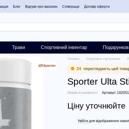
мація
Блог
Відгуки про магазин
Співпраця
Договір оферти
Трави
Спортивний інвентар
Подарунков
Головна
Спортивне харчування
П
23
переглядають цей това
Sporter Ulta St
Немає в наявності
Артикул: 192051
Ціну уточнюйте
Увійти
для відображення накоп
%