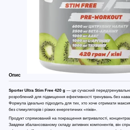
Опис
Sporter Ultra Stim Free 420 g
— це сучасний передтренувальни
розроблений для підвищення ефективності тренувань без нава
Формула ідеально підходить для тих, хто хоче отримати макси
без стимуляторів і різких енергетичних «піків».
Продукт спрямований на покращення витривалості, концентраці
Завдяки збалансованому складу активних компонентів, він спр