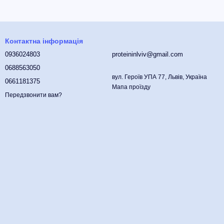
Контактна інформація
0936024803
proteininlviv@gmail.com
0688563050
вул. Героїв УПА 77, Львів, Україна
0661181375
Мапа проїзду
Передзвонити вам?