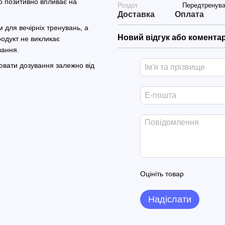
о позитивно впливає на
Розділ
Передтренува
Доставка
Оплата
 для вечірніх тренувань, а
Новий відгук або комента
родукт не викликає
вання.
ювати дозування залежно від
Оцініть товар
Надіслати