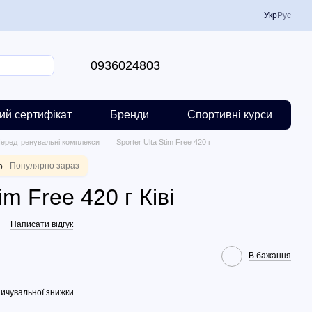
Укр
Рус
0936024803
ий сертифікат
Бренди
Спортивні курси
ередтренувальні комплекси
Sporter Ulta Stim Free 420 г
р
Популярно зараз
im Free 420 г Ківі
Написати відгук
В бажання
ичувальної знижки