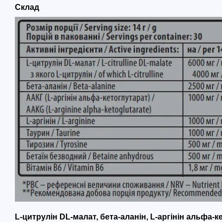
Склад
L-цитрулін DL-малат, бета-аланін, L-аргінін альфа-ке