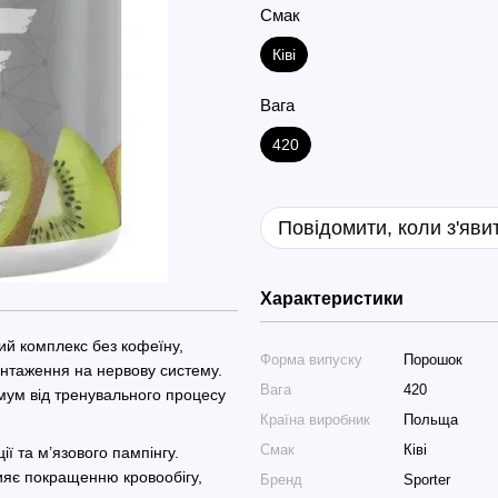
Смак
Ківі
Вага
420
Повідомити, коли з'яви
Характеристики
й комплекс без кофеїну,
Форма випуску
Порошок
нтаження на нервову систему.
Вага
420
мум від тренувального процесу
Країна виробник
Польща
Смак
Ківі
ї та м’язового пампінгу.
ияє покращенню кровообігу,
Бренд
Sporter