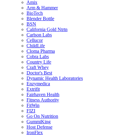
Amix
Arm & Hammer
BioTech
Blender Bottle
BSN
California Gold Ntrtn
Carlson Labs
Cellucor
ChildLife
Cloma Pharma
Cobra Labs
Country Life
Craft Whey
Doctor's Best
Dynamic Health Laboratories
Enzymedica
Extrifit
Fairhaven Health
Fitness Authority
FitWin
FIZI
Go On Nutrition
GummiKing
Host Defense
IronFlex