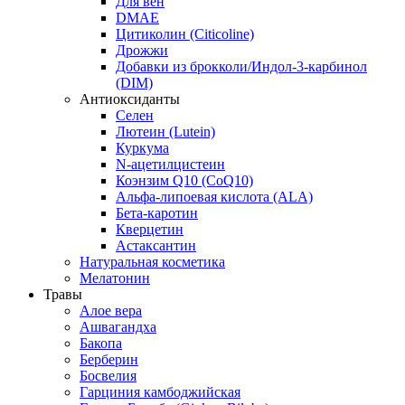
Для вен
DMAE
Цитиколин (Citicoline)
Дрожжи
Добавки из брокколи/Индол-3-карбинол
(DIM)
Антиоксиданты
Селен
Лютеин (Lutein)
Куркума
N-ацетилцистеин
Коэнзим Q10 (CoQ10)
Альфа-липоевая кислота (ALA)
Бета-каротин
Кверцетин
Астаксантин
Натуральная косметика
Мелатонин
Травы
Алое вера
Ашвагандха
Бакопа
Берберин
Босвелия
Гарциния камбоджийская