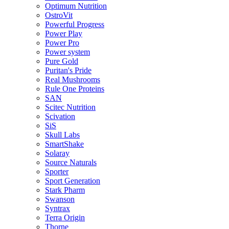
Optimum Nutrition
OstroVit
Powerful Progress
Power Play
Power Pro
Power system
Pure Gold
Puritan's Pride
Real Mushrooms
Rule One Proteins
SAN
Scitec Nutrition
Scivation
SiS
Skull Labs
SmartShake
Solaray
Source Naturals
Sporter
Sport Generation
Stark Pharm
Swanson
Syntrax
Terra Origin
Thorne