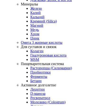
Минералы
Железо
Калий
Кальций
Кремний (Silica)
Магний
Медь
Хром
Цинк
Омега 3 жирные кислоты
Для суставов и связок
Колаген
Гиалуроновая кислота
MSM
Пищеварительная система
Расторопша (Силимарин)
Пробиотики
Ферменты
Бетаин
Активное долголетие
Лецитин
D-маноза
Ресвератрол
Молозиво (Colostrum)