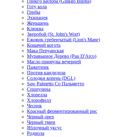
Гинкго Билоба (Ginkgo Biloba)
Готу кола
Грибы
Эхинацея
Женьшень
Клюква
Зверобой (St. John's Wort)
Ежовик гребенчатый (Lion's Mane)
Кошачий коготь
Мака Перуанская
Муравьиное Дерево (Pau D'Arco)
Масло примулы вечерней
Пажитник
Против кандидоза
Солодки корень (DGL)
Saw Palmetto Со Пальметто
Спирулина
Хлорелла
Хлорофилл
Чеснок
Красный ферментированный рис
Черный орех
Черный тмин
Яблочный уксус
Родиола