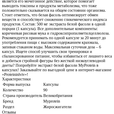
является его мочегонное действие, которое помогает
выводить токсины и продукты метаболизма, что тоже
положительно сказывается на общем состоянии организма.
Стоит отметить, что белая фасоль оптимизирует обмен
веществ и способствует снижению гликемического индекса
продуктов. Состав: 500 мг экстракта белой фасоли в одной
порции (1 капсула). Все дополнительные компоненты:
коричневая рисовая мука и гидроксипропилметилцеллюлоза.
Рекомендуется принимать по одной капсуле за 20 минут до
употребления пищи с высоким содержанием крахмала,
запивая стаканом воды. Максимальная суточная доза – 6
капсул. Ищете способ улучшить свои тренировки и
сбалансированное питание, чтобы избавиться от лишнего веса
и добиться стройной фигуры без жесткой низкоуглеводной
диеты? Попробуйте экстракт белой фасоли MyProtein в
капсулах! Заказывайте по выгодной цене в интернет-магазине
«Proteininlviv»!
Характеристики
Форма выпуска
Капсулы
Количество
90
Страна производитель
Великобритания
Бренд
Myprotein
Раздел
Жиросжигатели
Отзывы