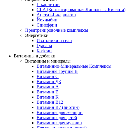
L-карнитин
CLA (Конъюгированная Линолевая Кислота)
Ацетил-L-карнитин
Йохимбин
Синефрин
Предтренировочные комплексы
Энергетики
Изотоники и гели
Гуарана
Кофеин
Витамины и добавки
Витамины и минералы
Витаминно-Минеральные Комплексы
Витамины группы B
Витамин C
Витамин Д3
Витамин А
Витамин Е
Витамин К
Витамин В12
Витамин В7 (Биотин)
Витамины для женщин
Витамины для детей
Витамины для мужчин
Для кожи, волос и ногтей