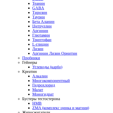
Теанин
GABA
Тирозин
Таурин
Бета Аланин
Цитруллин
Аргинин
Глютамин
Триптофан
L-глицин
Лизин
Аргинин Лизин Орнитин
Пробники
Гейнеры
Углеводы (карбо)
Креатин
Алкалин
Многокомпонентный
Гидрохлорид
Малат
Моногидрат
Бустеры тестостерона
HMB
ZMA (комплекс цинка и магния)
Жиросжигатели