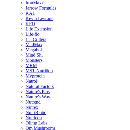
IronMaxx
Jarrow Formulas
KAL
Kevin Levrone
KFD
Life Extension
Life-flo
L'il Critters
MadMax
Megabol
Mind Shi
Monsters
MRM
MST Nutrition
Myprotein
Natrol
Natural Factors
Nature's Plus
Nature's Way
Nutrend
Nutrex
NutriBiotic
Nutricost
Olimp Labs
Om Mushrooms