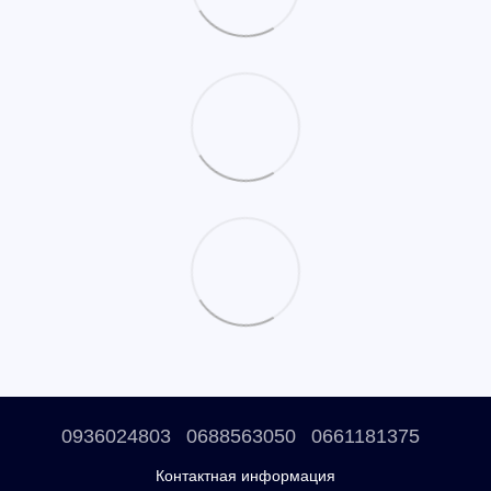
0936024803
0688563050
0661181375
Контактная информация