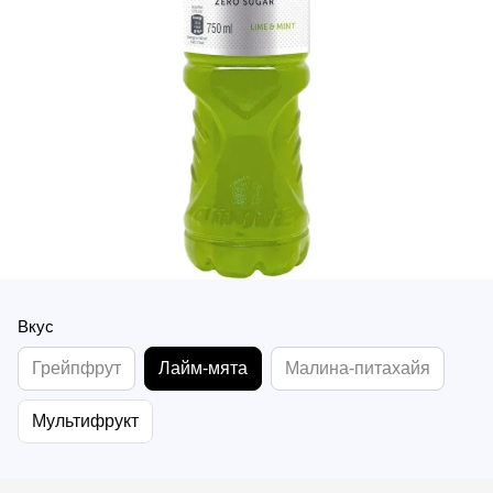
Вкус
Грейпфрут
Лайм-мята
Малина-питахайя
Мультифрукт