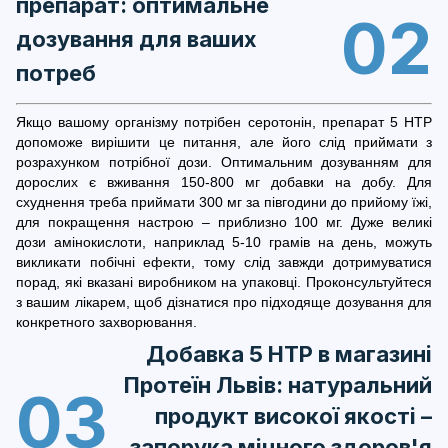
препарат: оптимальне
02
дозування для ваших
потреб
Якщо вашому організму потрібен серотонін, препарат 5 HTP
допоможе вирішити це питання, але його слід приймати з
розрахунком потрібної дози. Оптимальним дозуванням для
дорослих є вживання 150-800 мг добавки на добу. Для
схуднення треба приймати 300 мг за півгодини до прийому їжі,
для покращення настрою – приблизно 100 мг. Дуже великі
дози амінокислоти, наприклад 5-10 грамів на день, можуть
викликати побічні ефекти, тому слід завжди дотримуватися
порад, які вказані виробником на упаковці. Проконсультуйтеся
з вашим лікарем, щоб дізнатися про підходяще дозування для
конкретного захворювання.
Добавка 5 HTP в магазині
Протеїн Львів: натуральний
03
продукт високої якості –
запорука міцного здоров'я