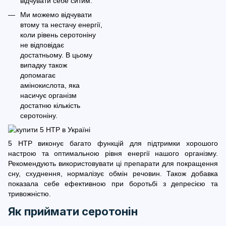
відчувати себе ситим.
Ми можемо відчувати
втому та нестачу енергії,
коли рівень серотоніну
не відповідає
достатньому. В цьому
випадку також
допомагає
амінокислота, яка
насичує організм
достатню кількість
серотоніну.
5 HTP виконує багато функцій для підтримки хорошого
настрою та оптимальною рівня енергії нашого організму.
Рекомендують використовувати ці препарати для покращення
сну, схуднення, нормалізує обмін речовин. Також добавка
показала себе ефективною при боротьбі з депресією та
тривожністю.
Як приймати серотонін