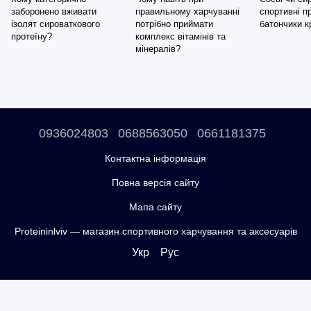
заборонено вживати
правильному харчуванні
спортивні п
ізолят сироваткового
потрібно приймати
батончики 
протеїну?
комплекс вітамінів та
мінералів?
0936024803
0688563050
0661181375
Контактна інформація
Повна версія сайту
Мапа сайту
Proteininlviv — магазин спортивного харчування та аксесуарів
Укр
Рус