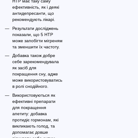
HTP має таку саму
ефективність, як і деякі
антидепресанти, що
рекомендують лікарі.
Результати досліджень
показали, що 5 HTP
може запобігти мігреням
та зменшити їх частоту.
Добавка також добре
себе зарекомендувала
як засіб для
покращення сну, адже
може використовуватись
в ролі снодійного.
Використовуються як
ефективні препарати
для покращення
апетиту: добавка
протидіє гормонам, які
викликають голод, та
допомагає довше