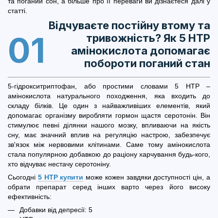
та поганий сон, а більше про її переваги ви дізнаєтеся далі у
статті.
Відчуваєте постійну втому та
01
тривожність? Як 5 HTP
амінокислота допомагає
побороти поганий стан
5-гідрокситриптофан, або простими словами 5 HTP –
амінокислота натурального походження, яка входить до
складу білків. Це один з найважливіших елементів, який
допомагає організму виробляти гормон щастя серотонін. Він
стимулює певні ділянки нашого мозку, впливаючи на якість
сну, має значний вплив на регуляцію настрою, забезпечує
зв'язок між нервовими клітинами. Саме тому амінокислота
стала популярною добавкою до раціону харчування будь-кого,
хто відчуває нестачу серотоніну.
Сьогодні
5 HTP купити
може кожен завдяки доступності цін, а
обрати препарат серед інших варто через його високу
ефективність:
Добавки від депресії: 5