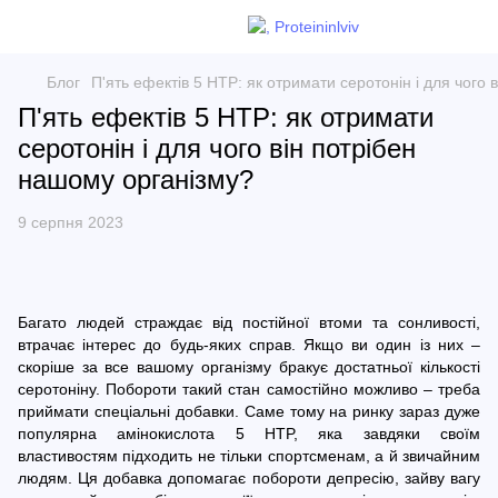
Блог
П'ять ефектів 5 HTP: як отримати серотонін і для чого 
П'ять ефектів 5 HTP: як отримати
серотонін і для чого він потрібен
нашому організму?
9 серпня 2023
Багато людей страждає від постійної втоми та сонливості,
втрачає інтерес до будь-яких справ. Якщо ви один із них –
скоріше за все вашому організму бракує достатньої кількості
серотоніну. Побороти такий стан самостійно можливо – треба
приймати спеціальні добавки. Саме тому на ринку зараз дуже
популярна амінокислота 5 HTP, яка завдяки своїм
властивостям підходить не тільки спортсменам, а й звичайним
людям. Ця добавка допомагає побороти депресію, зайву вагу