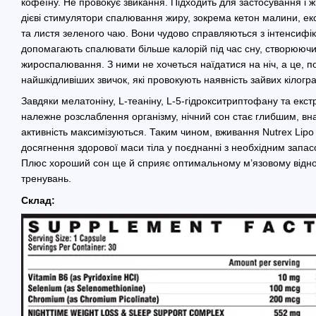
кофеїну. Не провокує звикання. Підходить для застосування і ж
дієві стимулятори спалювання жиру, зокрема кетон малини, ек
та листя зеленого чаю. Вони чудово справляються з інтенсифі
допомагають спалювати більше калорій під час сну, створюю
жироспалювання. З ними не хочеться наїдатися на ніч, а це, п
найшкідливіших звичок, які провокують наявність зайвих кілогра
Завдяки мелатоніну, L-теаніну, L-5-гідрокситриптофану та екс
належне розслаблення організму, нічний сон стає глибшим, вна
активність максимізуються. Таким чином, вживання Nutrex Lipo 
досягнення здорової маси тіла у поєднанні з необхідним запас
Плюс хороший сон ще й сприяє оптимальному м’язовому відно
тренувань.
Склад: