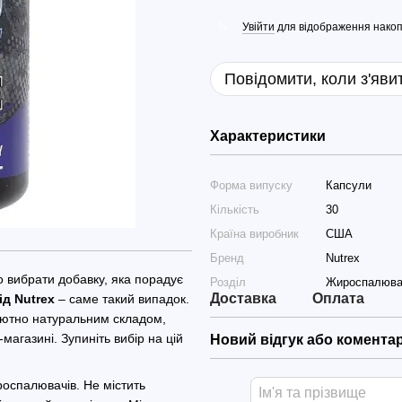
Увійти
для відображення накоп
%
Повідомити, коли з'яви
Характеристики
Форма випуску
Капсули
Кількість
30
Країна виробник
США
Бренд
Nutrex
 вибрати добавку, яка порадує
Розділ
Жироспалюва
Доставка
Оплата
ід Nutrex
– саме такий випадок.
лютно натуральним складом,
агазині. Зупиніть вибір на цій
Новий відгук або комента
оспалювачів. Не містить