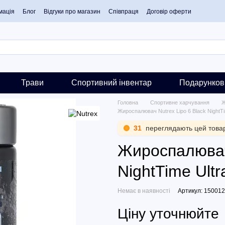
мація
Блог
Відгуки про магазин
Співпраця
Договір оферти
Трави
Спортивний інвентар
Подарунков
Головна
Спортивне харчування
Ж
Жироспалювач Nutrex Lipo 6 Black NightTi
31
переглядають цей това
Жироспалювач 
NightTime Ultr
Немає в наявності
Артикул: 150012
Ціну уточнюйте