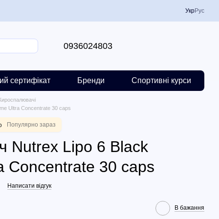
Укр
Рус
0936024803
ий сертифікат
Бренди
Спортивні курси
ироспалювачі
me Ultra Concentrate 30 caps
р
Популярно зараз
Nutrex Lipo 6 Black
a Concentrate 30 caps
Написати відгук
В бажання