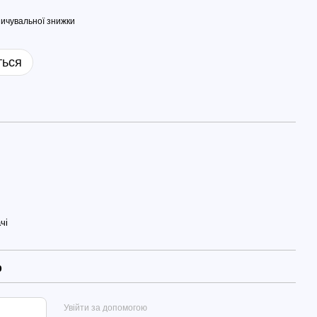
ичувальної знижки
ться
чі
р
Увійти за допомогою