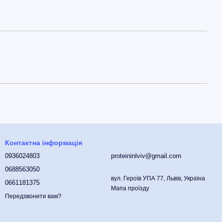
Контактна інформація
0936024803
proteininlviv@gmail.com
0688563050
вул. Героїв УПА 77, Львів, Україна
0661181375
Мапа проїзду
Передзвонити вам?