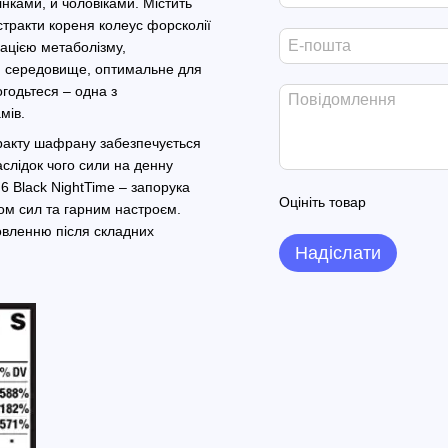
інками, й чоловіками. Містить
стракти кореня колеус форсколії
кацією метаболізму,
чи середовище, оптимальне для
огодьтеся – одна з
мів.
тракту шафрану забезпечується
слідок чого сили на денну
6 Black NightTime – запорука
Оцініть товар
ом сил та гарним настроєм.
вленню після складних
Надіслати